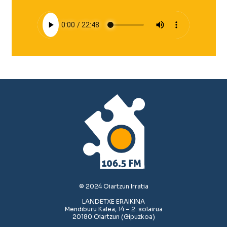
© 2024 Oiartzun Irratia
LANDETXE ERAIKINA
Mendiburu Kalea, 14 – 2. solairua
20180 Oiartzun (Gipuzkoa)