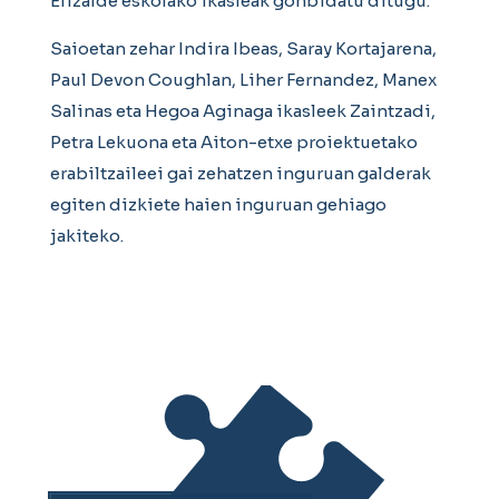
Elizalde eskolako ikasleak gonbidatu ditugu.
Saioetan zehar Indira Ibeas, Saray Kortajarena,
Paul Devon Coughlan, Liher Fernandez, Manex
Salinas eta Hegoa Aginaga ikasleek Zaintzadi,
Petra Lekuona eta Aiton-etxe proiektuetako
erabiltzaileei gai zehatzen inguruan galderak
egiten dizkiete haien inguruan gehiago
jakiteko.