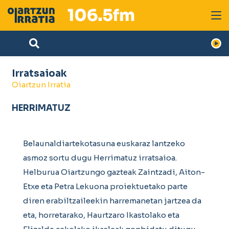
Irratsaioak
Oiartzun Irratia
HERRIMATUZ
Belaunaldiartekotasuna euskaraz lantzeko
asmoz sortu dugu Herrimatuz irratsaioa.
Helburua Oiartzungo gazteak Zaintzadi, Aiton-
Etxe eta Petra Lekuona proiektuetako parte
diren erabiltzaileekin harremanetan jartzea da
eta, horretarako, Haurtzaro Ikastolako eta