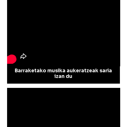
Barraketako musika aukeratzeak saria
izan du