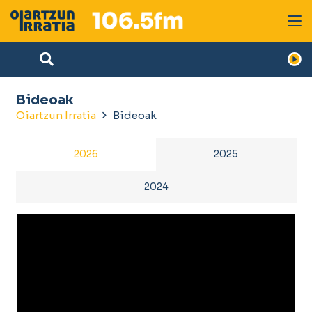
Bideoak
Oiartzun Irratia
Bideoak
2026
2025
2024