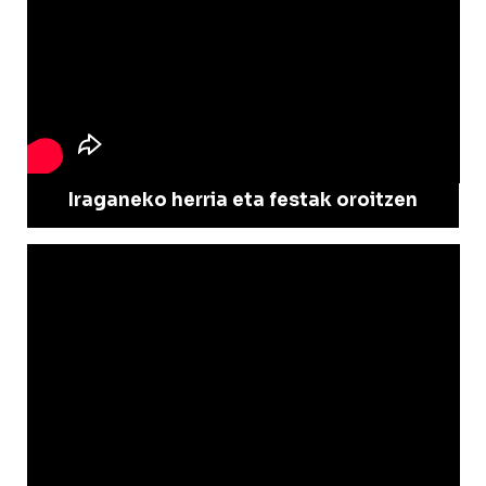
Iraganeko herria eta festak oroitzen