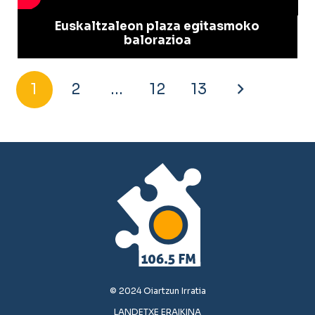
Euskaltzaleon plaza egitasmoko
balorazioa
1
2
…
12
13
© 2024 Oiartzun Irratia
LANDETXE ERAIKINA