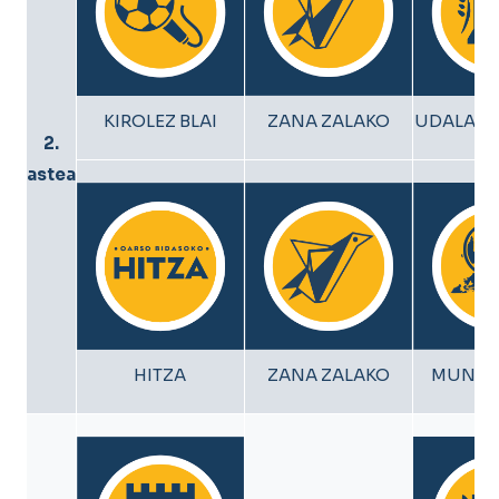
KIROLEZ BLAI
ZANA ZALAKO
UDALARE
2.
astea
HITZA
ZANA ZALAKO
MUNDU