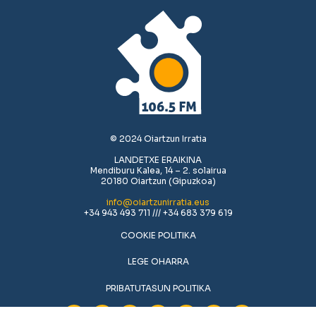
© 2024 Oiartzun Irratia
LANDETXE ERAIKINA
Mendiburu Kalea, 14 – 2. solairua
20180 Oiartzun (Gipuzkoa)
info@oiartzunirratia.eus
+34 943 493 711 /// +34 683 379 619
COOKIE POLITIKA
LEGE OHARRA
PRIBATUTASUN POLITIKA