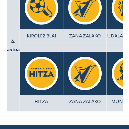
KIROLEZ BLAI
ZANA ZALAKO
UDALARE
4.
astea
HITZA
ZANA ZALAKO
MUNDU