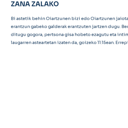
ZANA ZALAKO
Bi astetik behin Oiartzunen bizi edo Oiartzunen jaiota
erantzun gabeko galderak erantzuten jartzen dugu. B
ditugu gogora, pertsona gisa hobeto ezagutu eta intim
laugarren asteartetan izaten da, goizeko 11:15ean. Erre