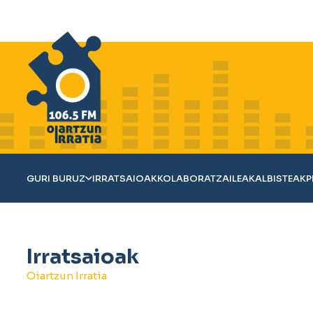
GURI BURUZ
IRRATSAIOAK
KOLABORATZAILEAK
ALBISTEAK
P
Irratsaioak
Oiartzun Irratia