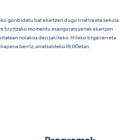
ko gonbidatu bat ekartzen dugu irratira eta sekula
ere bizitzako momentu esanguratsuenak ekartzen
itatean nolakoa den jakiteko. Hileko bigarren eta
pikapena berriz, arratsaldeko 18:00etan.