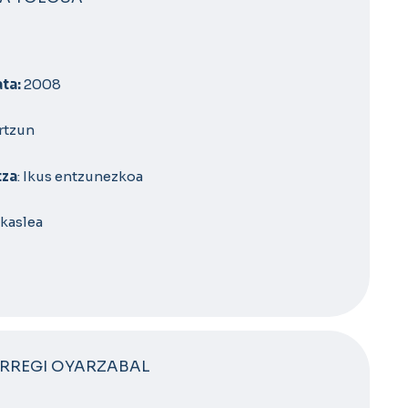
ta:
2008
artzun
tza
: Ikus entzunezkoa
 Ikaslea
ERREGI OYARZABAL