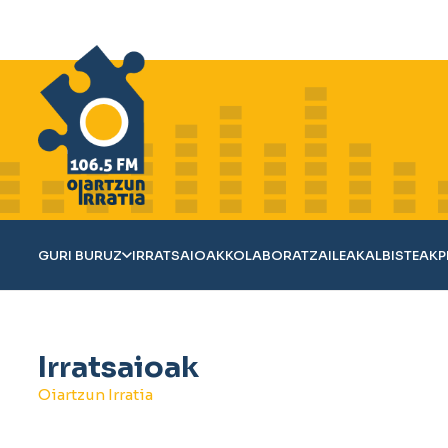
GURI BURUZ
IRRATSAIOAK
KOLABORATZAILEAK
ALBISTEAK
P
Irratsaioak
Oiartzun Irratia