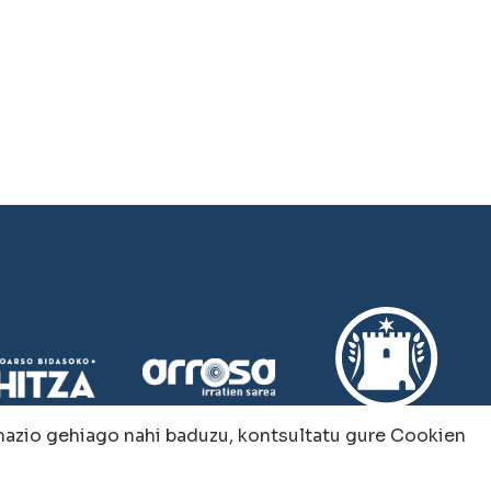
rmazio gehiago nahi baduzu, kontsultatu gure
Cookien