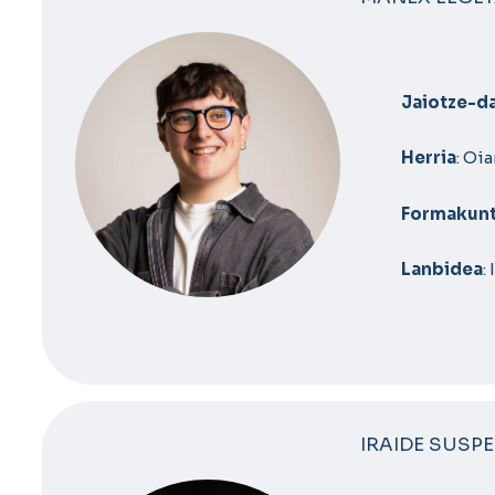
Jaiotze-da
Herria
: Oi
Formakun
Lanbidea
:
IRAIDE SUSP