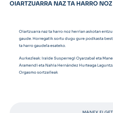
OIARTZUARRA NAZ TA HARRO NOZ
Oiartzuarra naz ta harro noz herrian askotan entzu
gaude. Horregatik sortu dugu gure podkasta best
ta harro gaudela esateko.
Aurkezleak: Iraide Susperregi Oyarzabal eta Manex
Aramendi eta Nahia Hernández Hurteaga Laguntzail
Orgasmo sortzaileak
MANEX ELGE