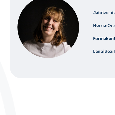
Jaiotze-d
Herria
: Ore
Formakun
Lanbidea
: