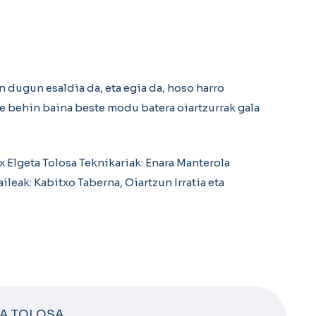
n dugun esaldia da, eta egia da, hoso harro
e behin baina beste modu batera oiartzurrak gala
 Elgeta Tolosa Teknikariak: Enara Manterola
eak: Kabitxo Taberna, Oiartzun Irratia eta
TA TOLOSA