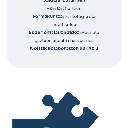
Jaiotze-data:
1969
Herria:
Oiartzun
Formakuntza:
Psikologia eta
hezitzailea
Esperientzia/lanbidea:
Haur eta
gazteen aisialdi hezitzailea
Noiztik kolaboratzen du:
2023