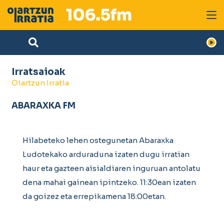
Irratsaioak
Oiartzun Irratia
ABARAXKA FM
Hilabeteko lehen ostegunetan Abaraxka
Ludotekako arduraduna izaten dugu irratian
haur eta gazteen aisialdiaren inguruan antolatu
dena mahai gainean ipintzeko. 11:30ean izaten
da goizez eta errepikamena 18:00etan.