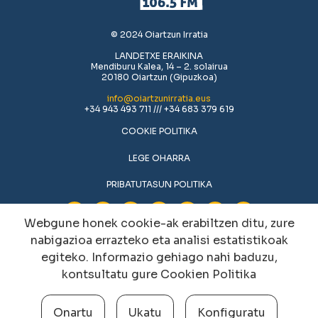
© 2024 Oiartzun Irratia
LANDETXE ERAIKINA
Mendiburu Kalea, 14 – 2. solairua
20180 Oiartzun (Gipuzkoa)
info@oiartzunirratia.eus
+34 943 493 711 /// +34 683 379 619
COOKIE POLITIKA
LEGE OHARRA
PRIBATUTASUN POLITIKA
Webgune honek cookie-ak erabiltzen ditu, zure
nabigazioa errazteko eta analisi estatistikoak
egiteko. Informazio gehiago nahi baduzu,
kontsultatu gure
Cookien Politika
Onartu
Ukatu
Konfiguratu