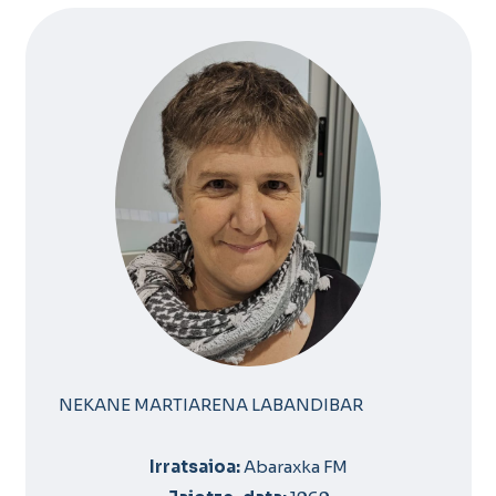
NEKANE MARTIARENA LABANDIBAR
Irratsaioa:
Abaraxka FM