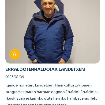
ERRALDOI ERRALDOIAK LANDETXEN
2025/01/09
Igande honetan, Landetxen, Haurkultur zikloaren
programazioaren barruan dagoen Erraldoi Erraldoiak
ikuskizuna eskainiko dute herriko hainbat eragilek.
Emanaldi honen inguruan gehiago…