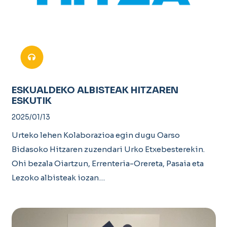
ESKUALDEKO ALBISTEAK HITZAREN
ESKUTIK
2025/01/13
Urteko lehen Kolaborazioa egin dugu Oarso
Bidasoko Hitzaren zuzendari Urko Etxebesterekin.
Ohi bezala Oiartzun, Errenteria-Orereta, Pasaia eta
Lezoko albisteak iozan…