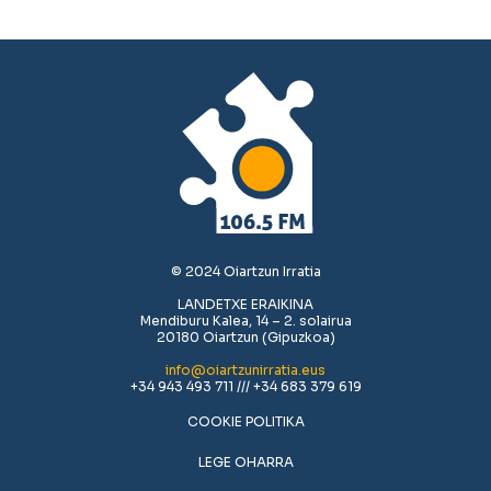
© 2024 Oiartzun Irratia
LANDETXE ERAIKINA
Mendiburu Kalea, 14 – 2. solairua
20180 Oiartzun (Gipuzkoa)
info@oiartzunirratia.eus
+34 943 493 711 /// +34 683 379 619
COOKIE POLITIKA
LEGE OHARRA