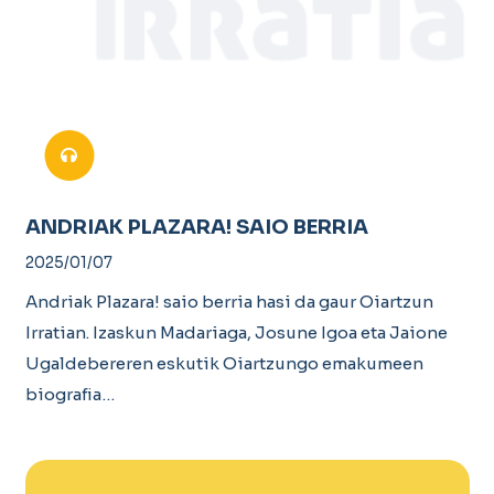
ANDRIAK PLAZARA! SAIO BERRIA
2025/01/07
Andriak Plazara! saio berria hasi da gaur Oiartzun
Irratian. Izaskun Madariaga, Josune Igoa eta Jaione
Ugaldebereren eskutik Oiartzungo emakumeen
biografia…