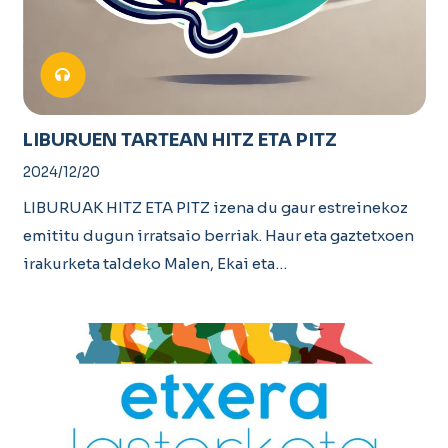
LIBURUEN TARTEAN HITZ ETA PITZ
2024/12/20
LIBURUAK HITZ ETA PITZ izena du gaur estreinekoz
emititu dugun irratsaio berriak. Haur eta gaztetxoen
irakurketa taldeko Malen, Ekai eta…