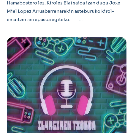
Hamabostero lez, Kirolez Blai saioa izan dugu Joxe
Miel Lopez Arruabarrenarekin asteburuko kirol-
emaitzen errepasoa egiteko. …