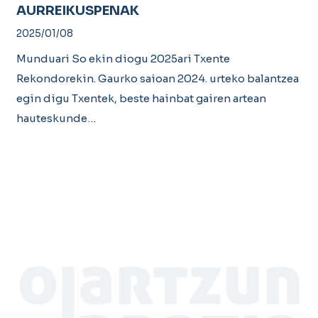
AURREIKUSPENAK
2025/01/08
Munduari So ekin diogu 2025ari Txente
Rekondorekin. Gaurko saioan 2024. urteko balantzea
egin digu Txentek, beste hainbat gairen artean
hauteskunde…