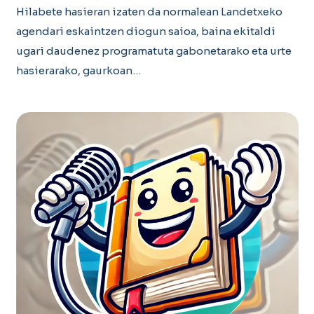
Hilabete hasieran izaten da normalean Landetxeko
agendari eskaintzen diogun saioa, baina ekitaldi
ugari daudenez programatuta gabonetarako eta urte
hasierarako, gaurkoan…