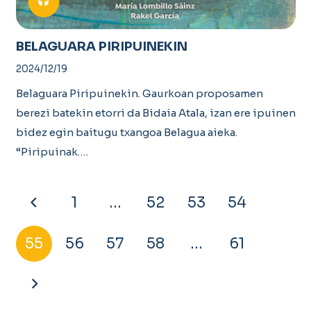
BELAGUARA PIRIPUINEKIN
2024/12/19
Belaguara Piripuinekin. Gaurkoan proposamen
berezi batekin etorri da Bidaia Atala, izan ere ipuinen
bidez egin baitugu txangoa Belagua aieka.
“Piripuinak.…
1
…
52
53
54
55
56
57
58
…
61