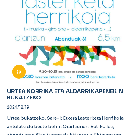
URTEA KORRIKA ETA ALDARRIKAPENEKIN
BUKATZEKO
2024/12/19
Urtea bukatzeko, Sare-k Etxera Lasterketa Herrikoia
antolatu du beste behin Oiartzunen. Betiko lez,
abenduaren 31an izango da hitzordua. Ekimenaren