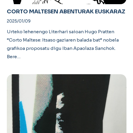
CORTO MALTESEN ABENTURAK EUSKARAZ
2025/01/09
Urteko lehenengo Literhari saioan Hugo Pratten
“Corto Maltese: Itsaso gaziaren balada bat” nobela
grafikoa proposatu digu Iban Apaolaza Sanchok.
Bere…