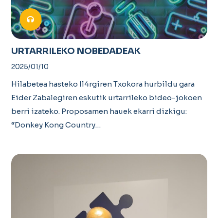
URTARRILEKO NOBEDADEAK
2025/01/10
Hilabetea hasteko Il4rgiren Txokora hurbildu gara
Eider Zabalegiren eskutik urtarrileko bideo-jokoen
berri izateko. Proposamen hauek ekarri dizkigu:
“Donkey Kong Country…