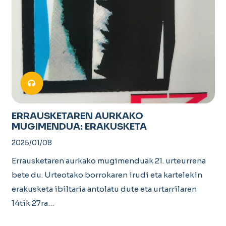
ERRAUSKETAREN AURKAKO
MUGIMENDUA: ERAKUSKETA
2025/01/08
Errausketaren aurkako mugimenduak 21. urteurrena
bete du. Urteotako borrokaren irudi eta kartelekin
erakusketa ibiltaria antolatu dute eta urtarrilaren
14tik 27ra…