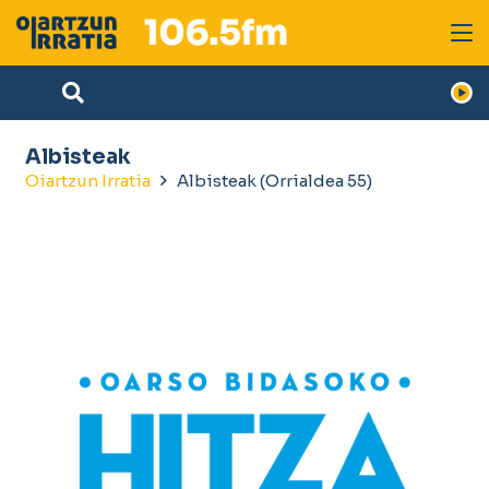
Albisteak
Oiartzun Irratia
Albisteak
(Orrialdea 55)