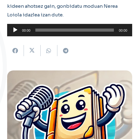
kideen ahotsez gain, gonbidatu moduan Nerea
Loiola idazlea izan dute.
Soinu
00:00
00:00
erreproduzigailua