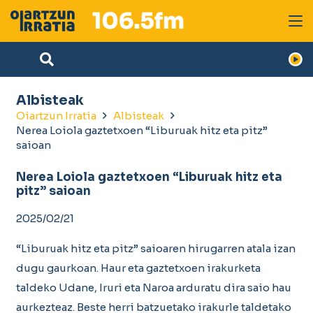
Albisteak
Oiartzun Irratia
Albisteak
Nerea Loiola gaztetxoen “Liburuak hitz eta pitz”
saioan
Nerea Loiola gaztetxoen “Liburuak hitz eta
pitz” saioan
2025/02/21
“Liburuak hitz eta pitz” saioaren hirugarren atala izan
dugu gaurkoan. Haur eta gaztetxoen irakurketa
taldeko Udane, Iruri eta Naroa arduratu dira saio hau
aurkezteaz. Beste herri batzuetako irakurle taldetako