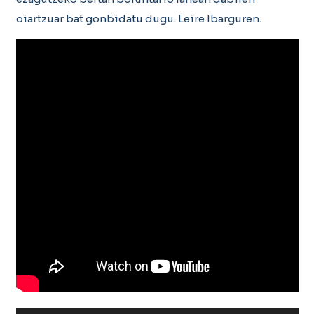
oiartzuar bat gonbidatu dugu: Leire Ibarguren.