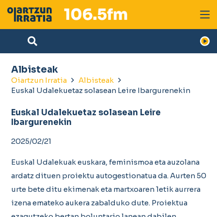
Albisteak
Oiartzun Irratia
Albisteak
Euskal Udalekuetaz solasean Leire Ibargurenekin
Euskal Udalekuetaz solasean Leire
Ibargurenekin
2025/02/21
Euskal Udalekuak euskara, feminismoa eta auzolana
ardatz dituen proiektu autogestionatua da. Aurten 50
urte bete ditu ekimenak eta martxoaren 1etik aurrera
izena emateko aukera zabalduko dute. Proiektua
ezagutzeko bertan boluntario lanean dabilen