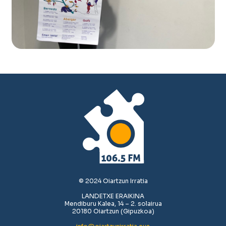
© 2024 Oiartzun Irratia
LANDETXE ERAIKINA
Mendiburu Kalea, 14 – 2. solairua
20180 Oiartzun (Gipuzkoa)