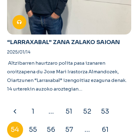
“LARRAXABAL” ZANA ZALAKO SAIOAN
2025/01/14
Altzibarren haurtzaro polita pasa izanaren
oroitzapena du Joxe Mari Irastorza Almandozek,
Oiartzunen “Larraxabal” izengoitiaz ezaguna denak.
14 urterekin auzoko aroztegian…
1
…
51
52
53
54
55
56
57
…
61