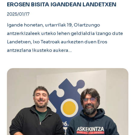
EROSEN BISITA IGANDEAN LANDETXEN
2025/01/17
Igande honetan, urtarrilak 19, Oiartzungo
antzerkizaleek urteko lehen geldialdia izango dute
Landetxen, Ixo Teatroak aurkezten duen Eros
antzezlana ikusteko aukera…