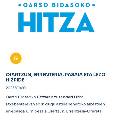
OIARTZUN, ERRENTERIA, PASAIA ETA LEZO
HIZPIDE
2025/01/20
Oarso Bidasoko Hitzaren zuzendari Urko
Etxebesterekin egin dugu asteleheneroko albisteen
errepasoa. Ohi bezala Oiartzun, Errenteria-Orereta,