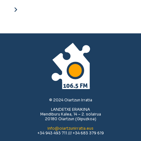
© 2024 Oiartzun Irratia
LANDETXE ERAIKINA
Mendiburu Kalea, 14 – 2. solairua
20180 Oiartzun (Gipuzkoa)
info@oiartzunirratia.eus
+34 943 493 711 /// +34 683 379 619