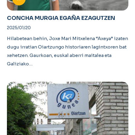
CONCHA MURGIA EGAÑA EZAGUTZEN
2025/01/20
Hilabetean behin, Joxe Mari Mitxelena “Axeya” izaten
dugu irratian Oiartzungo historiaren lagintxoren bat
xehetzen. Gaurkoan, euskal aberri maitalea eta
Galiziako…