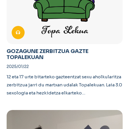
GOZAGUNE ZERBITZUA GAZTE
TOPALEKUAN
2025/01/22
12 eta 17 urte bitarteko gazteentzat sexu aholkularitza
zerbitzua jarri du martxan udalak Topalekuan. Laia 3.0
sexologia eta hezkidetza elkarteko…