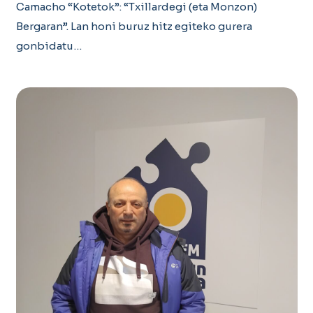
Camacho “Kotetok”: “Txillardegi (eta Monzon)
Bergaran”. Lan honi buruz hitz egiteko gurera
gonbidatu…