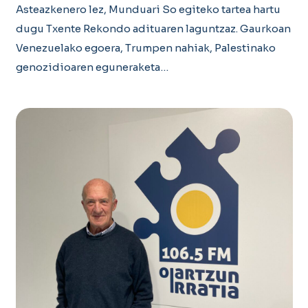
Asteazkenero lez, Munduari So egiteko tartea hartu
dugu Txente Rekondo adituaren laguntzaz. Gaurkoan
Venezuelako egoera, Trumpen nahiak, Palestinako
genozidioaren eguneraketa…