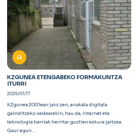
KZGUNEA ETENGABEKO FORMAKUNTZA
ITURRI
2025/01/17
KZgunea 2001ean jaio zen, arrakala digitala
gainditzeko xedearekin, hau da, Internet eta
teknologia berriak herritar guztien eskura jartzea.
Gaur egun…