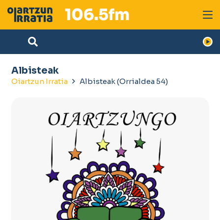
Albisteak
Oiartzun Irratia
Albisteak
(Orrialdea 54)