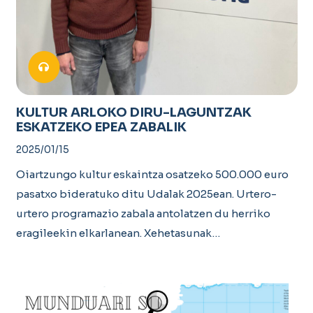
KULTUR ARLOKO DIRU-LAGUNTZAK
ESKATZEKO EPEA ZABALIK
2025/01/15
Oiartzungo kultur eskaintza osatzeko 500.000 euro
pasatxo bideratuko ditu Udalak 2025ean. Urtero-
urtero programazio zabala antolatzen du herriko
eragileekin elkarlanean. Xehetasunak…