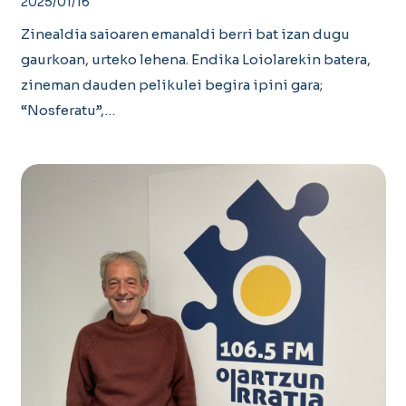
2025/01/16
Zinealdia saioaren emanaldi berri bat izan dugu
gaurkoan, urteko lehena. Endika Loiolarekin batera,
zineman dauden pelikulei begira ipini gara;
“Nosferatu”,…