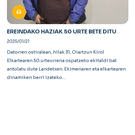
EREINDAKO HAZIAK 50 URTE BETE DITU
2025/01/21
Datorren ostiralean, hilak 31, Oiartzun Kirol
Elkartearen 50.urteurrena ospatzeko ekitaldi bat
antolatu dute Landetxen. Ekimenaren eta elkartearen
dinamiken berri izateko…