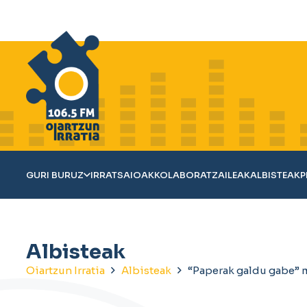
GURI BURUZ
IRRATSAIOAK
KOLABORATZAILEAK
ALBISTEAK
P
Albisteak
Oiartzun Irratia
Albisteak
“Paperak galdu gabe” 