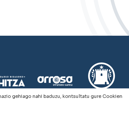
rmazio gehiago nahi baduzu, kontsultatu gure
Cookien