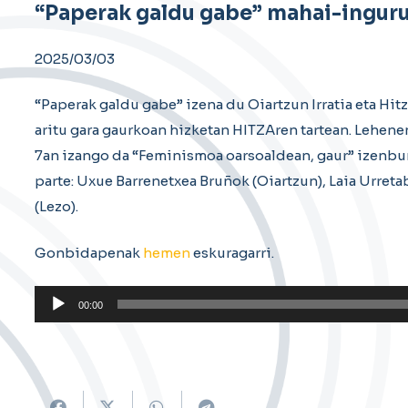
“Paperak galdu gabe” mahai-ingur
2025/03/03
“Paperak galdu gabe” izena du Oiartzun Irratia eta Hit
aritu gara gaurkoan hizketan HITZAren tartean. Lehen
7an izango da “Feminismoa oarsoaldean, gaur” izenb
parte: Uxue Barrenetxea Bruñok (Oiartzun), Laia Urreta
(Lezo).
Gonbidapenak
hemen
eskuragarri.
Soinu
00:00
erreproduzigailua