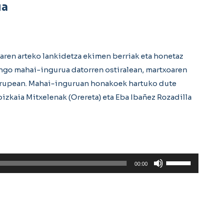
ua
zaren arteko lankidetza ekimen berriak eta honetaz
engo mahai-ingurua datorren ostiralean, martxoaren
urupean. Mahai-inguruan honakoek hartuko dute
bizkaia Mitxelenak (Orereta) eta Eba Ibañez Rozadilla
Erabili
00:00
gora/behera
gezi-
teklak
bolumena