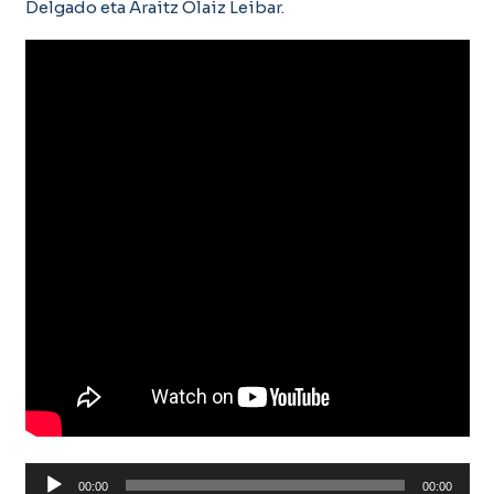
Delgado eta Araitz Olaiz Leibar.
Soinu
00:00
00:00