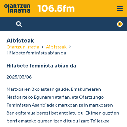
Albisteak
Oiartzun Irratia
Albisteak
Hilabete feminista abian da
Hilabete feminista abian da
2025/03/06
Martxoaren 8ko astean gaude, Emakumearen
Nazioarteko Egunaren atarian, eta Oiartzungo
Feministen Asanbladak martxoan zein martxoaren
8an egitaraua berezi bat antolatu du. Ekimen guztien
berri emateko gurean izan ditugu Izaro Telletxea