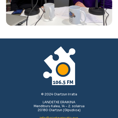
© 2024 Oiartzun Irratia
LANDETXE ERAIKINA
Mendiburu Kalea, 14 – 2. solairua
20180 Oiartzun (Gipuzkoa)
info@oiartzunirratia.eus