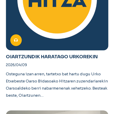
OIARTZUNDIK HARATAGO URKOREKIN
2026/04/09
Osteguna izan arren, tartetxo bat hartu dugu Urko
Etxebeste Oarso Bidasoako Hitzaren zuzendariarekin
Oarsoaldeko berri nabarmenenak xehetzeko. Besteak
beste, Oiartzunen…