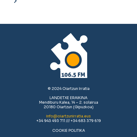
© 2024 Oiartzun Irratia
LANDETXE ERAIKINA
Mendiburu Kalea, 14 – 2. solairua
20180 Oiartzun (Gipuzkoa)
info@oiartzunirratia.eus
+34 943 493 711 /// +34 683 379 619
COOKIE POLITIKA