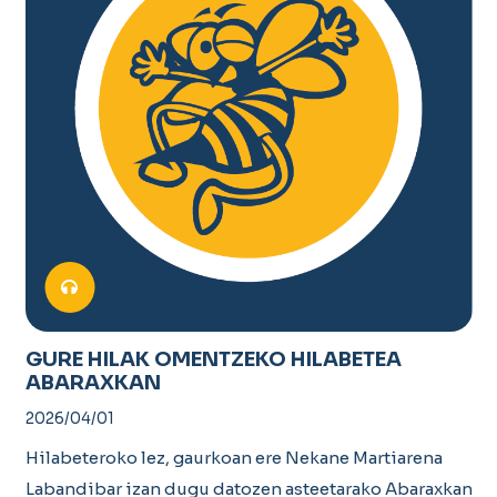
GURE HILAK OMENTZEKO HILABETEA
ABARAXKAN
2026/04/01
Hilabeteroko lez, gaurkoan ere Nekane Martiarena
Labandibar izan dugu datozen asteetarako Abaraxkan