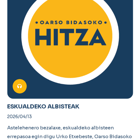
ESKUALDEKO ALBISTEAK
2026/04/13
Astelehenero bezalaxe, eskualdeko albisteen
errepasoa egin digu Urko Etxebeste, Oarso Bidasoko