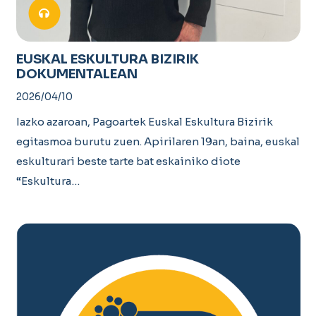
EUSKAL ESKULTURA BIZIRIK
DOKUMENTALEAN
2026/04/10
Iazko azaroan, Pagoartek Euskal Eskultura Bizirik
egitasmoa burutu zuen. Apirilaren 19an, baina, euskal
eskulturari beste tarte bat eskainiko diote
“Eskultura…