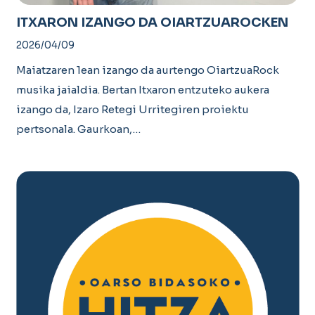
ITXARON IZANGO DA OIARTZUAROCKEN
2026/04/09
Maiatzaren 1ean izango da aurtengo OiartzuaRock
musika jaialdia. Bertan Itxaron entzuteko aukera
izango da, Izaro Retegi Urritegiren proiektu
pertsonala. Gaurkoan,…