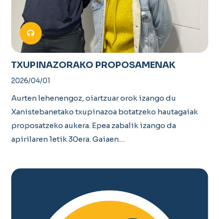
TXUPINAZORAKO PROPOSAMENAK
2026/04/01
Aurten lehenengoz, oiartzuar orok izango du
Xanistebanetako txupinazoa botatzeko hautagaiak
proposatzeko aukera. Epea zabalik izango da
apirilaren 1etik 30era. Gaiaen…