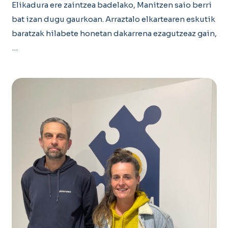
Elikadura ere zaintzea badelako, Manitzen saio berri
bat izan dugu gaurkoan. Arraztalo elkartearen eskutik
baratzak hilabete honetan dakarrena ezagutzeaz gain,
…