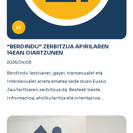
“BERDINDU” ZERBITZUA APIRILAREN
14EAN OIARTZUNEN
2026/04/08
Berdindu lesbianei, gayei, transexualei eta
intersexualei arreta ematea xede duen Eusko
Jaurlaritzaren zerbitzua da. Besteak beste,
informazioa, aholkularitza eta orientazioa…