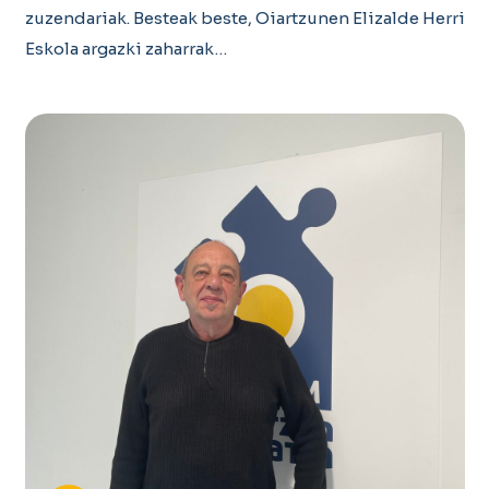
zuzendariak. Besteak beste, Oiartzunen Elizalde Herri
Eskola argazki zaharrak…