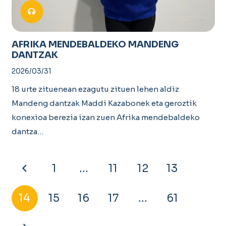
AFRIKA MENDEBALDEKO MANDENG
DANTZAK
2026/03/31
18 urte zituenean ezagutu zituen lehen aldiz
Mandeng dantzak Maddi Kazabonek eta geroztik
konexioa berezia izan zuen Afrika mendebaldeko
dantza…
1
…
11
12
13
14
15
16
17
…
61