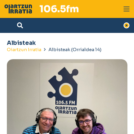
Albisteak
Oiartzun Irratia
Albisteak
(Orrialdea 14)