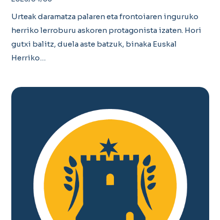
Urteak daramatza palaren eta frontoiaren inguruko
herriko lerroburu askoren protagonista izaten. Hori
gutxi balitz, duela aste batzuk, binaka Euskal
Herriko…