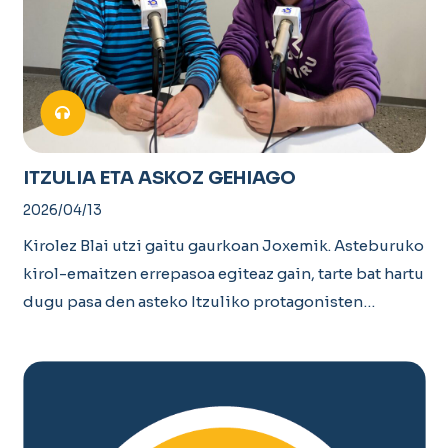
ITZULIA ETA ASKOZ GEHIAGO
2026/04/13
Kirolez Blai utzi gaitu gaurkoan Joxemik. Asteburuko
kirol-emaitzen errepasoa egiteaz gain, tarte bat hartu
dugu pasa den asteko Itzuliko protagonisten…