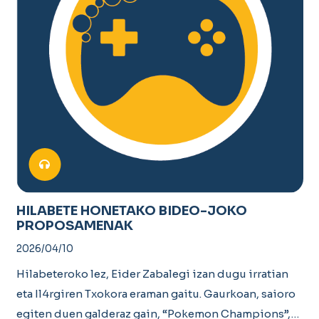
HILABETE HONETAKO BIDEO-JOKO
PROPOSAMENAK
2026/04/10
Hilabeteroko lez, Eider Zabalegi izan dugu irratian
eta Il4rgiren Txokora eraman gaitu. Gaurkoan, saioro
egiten duen galderaz gain, “Pokemon Champions”,…