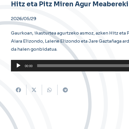
Hitz eta Pitz Miren Agur Meaberek
2026/05/29
Gaurkoan, ikasturtea agurtzeko asmoz, azken Hitz eta P
Aiara Elizondo, Laiene Elizondo eta Jare Gaztañaga ar
da haien gonbidatua.
Soinu
00:00
erreproduzigailua