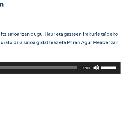
in
itz saioa izan dugu. Haur eta gazteen irakurle taldeko
duratu dira saioa gidatzeaz eta Miren Agur Meabe izan
Erabili
00:00
gora/behera
gezi-
teklak
bolumena
igotzeko
edo
jaisteko.