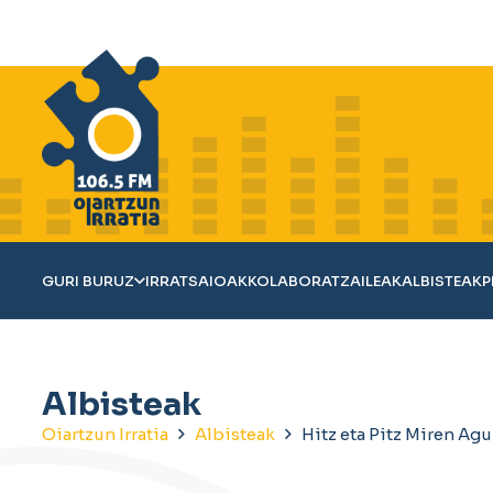
GURI BURUZ
IRRATSAIOAK
KOLABORATZAILEAK
ALBISTEAK
P
Albisteak
Oiartzun Irratia
Albisteak
Hitz eta Pitz Miren Ag