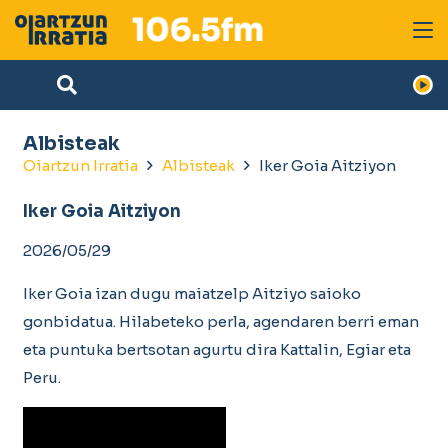
Albisteak
Oiartzun Irratia
Albisteak
Iker Goia Aitziyon
Iker Goia Aitziyon
2026/05/29
Iker Goia izan dugu maiatzelp Aitziyo saioko
gonbidatua. Hilabeteko perla, agendaren berri eman
eta puntuka bertsotan agurtu dira Kattalin, Egiar eta
Peru.