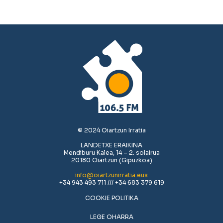
© 2024 Oiartzun Irratia
LANDETXE ERAIKINA
Mendiburu Kalea, 14 – 2. solairua
20180 Oiartzun (Gipuzkoa)
info@oiartzunirratia.eus
+34 943 493 711 /// +34 683 379 619
COOKIE POLITIKA
LEGE OHARRA