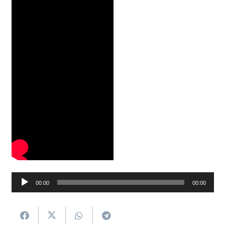
Soinu
00:00
00:00
erreproduzigailua