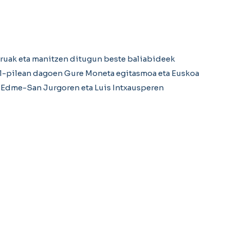
diruak eta manitzen ditugun beste baliabideek
pil-pilean dagoen Gure Moneta egitasmoa eta Euskoa
 Edme-San Jurgoren eta Luis Intxausperen