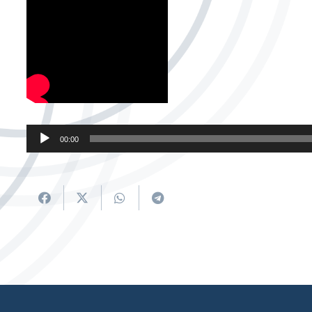
Soinu
00:00
erreproduzigailua