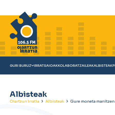
GURI BURUZ
IRRATSAIOAK
KOLABORATZAILEAK
ALBISTEAK
P
Albisteak
Oiartzun Irratia
Albisteak
Gure moneta manitzen