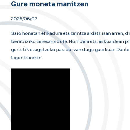
Gure moneta manitzen
2026/06/02
Saio honetan elikadura eta zaintza ardatz izan arren, 
berebiziko zeresana dute. Hori dela eta, eskualdean 
gertutik ezagutzeko parada izan dugu gaurkoan Dante
laguntzarekin.