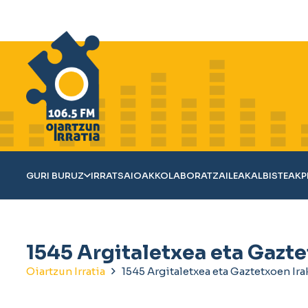
GURI BURUZ
IRRATSAIOAK
KOLABORATZAILEAK
ALBISTEAK
P
1545 Argitaletxea eta Gazte
Oiartzun Irratia
1545 Argitaletxea eta Gaztetxoen Ira