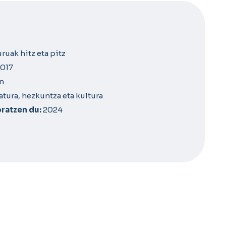
ruak hitz eta pitz
017
n
atura, hezkuntza eta kultura
ratzen du:
2024