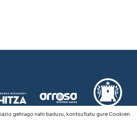
rmazio gehiago nahi baduzu, kontsultatu gure
Cookien