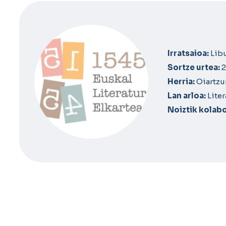
Irratsaioa:
Libu
Sortze urtea:
2
Herria:
Oiartzu
Lan arloa:
Liter
Noiztik kolabo