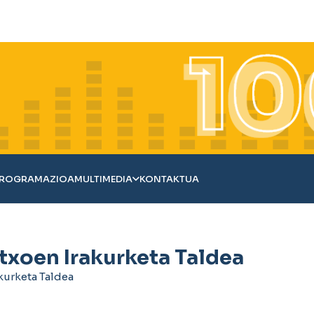
ROGRAMAZIOA
MULTIMEDIA
KONTAKTUA
txoen Irakurketa Taldea
kurketa Taldea