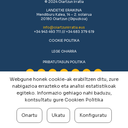
© 2024 Oiartzun Irratia
LANDETXE ERAIKINA
Mendiburu Kalea, 14 – 2. solairua
20180 Oiartzun (Gipuzkoa)
info@oiartzunirratia.eus
+34 943 493 711 /// +34 683 379 619
COOKIE POLITIKA
LEGE OHARRA
PRIBATUTASUN POLITIKA
Webgune honek cookie-ak erabiltzen ditu, zure
nabigazioa errazteko eta analisi estatistikoak
egiteko. Informazio gehiago nahi baduzu,
kontsultatu gure
Cookien Politika
Onartu
Ukatu
Konfiguratu
Cookien konfigurazioa aldatu