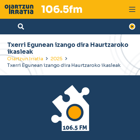
Txerri Egunean izango dira Haurtzaroko
ikasleak
Oiartzun Irratia
2025
Txerri Egunean izango dira Haurtzaroko ikasleak