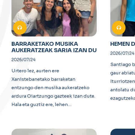
BARRAKETAKO MUSIKA
HEMEN D
AUKERATZEAK SARIA IZAN DU
2026/07/24
2026/07/24
Santiago b
Urtero lez, aurten ere
gaur abiat
Xanistebanetako barraketan
Iturriotzen
entzungo den musika aukeratzeko
antolatu d
ardura Oiartzungo gazteek izan dute.
ezagutzek
Hala eta guztiz ere, lehen…