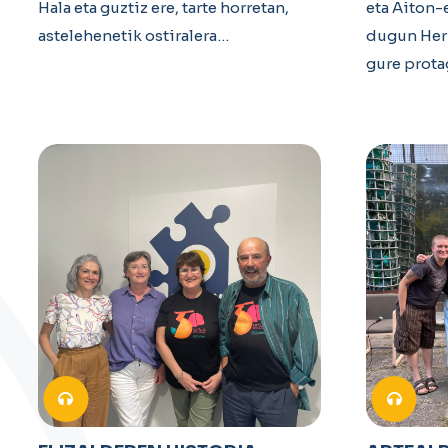
Hala eta guztiz ere, tarte horretan,
eta Aiton-
astelehenetik ostiralera…
dugun Herr
gure prot