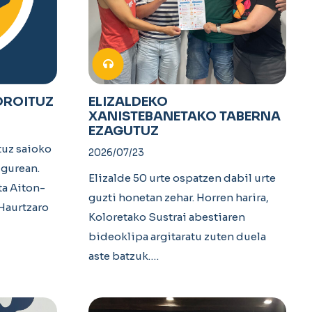
OROITUZ
ELIZALDEKO
XANISTEBANETAKO TABERNA
EZAGUTUZ
tuz saioko
2026/07/23
 gurean.
Elizalde 50 urte ospatzen dabil urte
ta Aiton-
guzti honetan zehar. Horren harira,
Haurtzaro
Koloretako Sustrai abestiaren
bideoklipa argitaratu zuten duela
aste batzuk.…