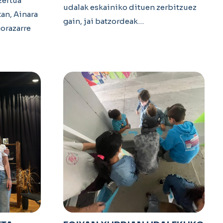
zertua
udalak eskainiko dituen zerbitzuez
tan, Ainara
gain, jai batzordeak…
orazarre