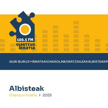
GURI BURUZ
IRRATSAIOAK
KOLABORATZAILEAK
ALBISTEAK
P
Albisteak
Oiartzun Irratia
2025