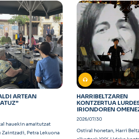
ALDI ARTEAN
HARRIBELTZAREN
MATUZ”
KONTZERTUA LURDE
IRIONDOREN OMENE
2026/07/30
tal hauekin amaitutzat
Ostiral honetan, Harri Belt
Zaintzadi, Petra Lekuona