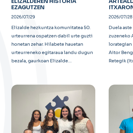
ELIZALDEREN HISTORIA
ARTEALD
EZAGUTZEN
ITXARON
2026/07/29
2026/07/28
Elizalde hezkuntza komunitatea 50.
Duela aste
urteurrena ospatzen dabil urte guzti
zuzeneko A
honetan zehar. Hilabete hauetan
lorategian
urteurreneko egitaraua landu dugun
Aitor Beng
bezala, gaurkoan Elizalde…
Retegik (I