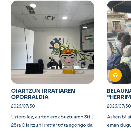
OIARTZUN IRRATIAREN
BELAUN
OPORRALDIA
“HERRI
2026/07/30
2026/07/30
Urtero lez, aurten ere abuztuaren 3tik
Azken bi a
28ra Oiartzun Irratia itxita egongo da.
eman dugu 