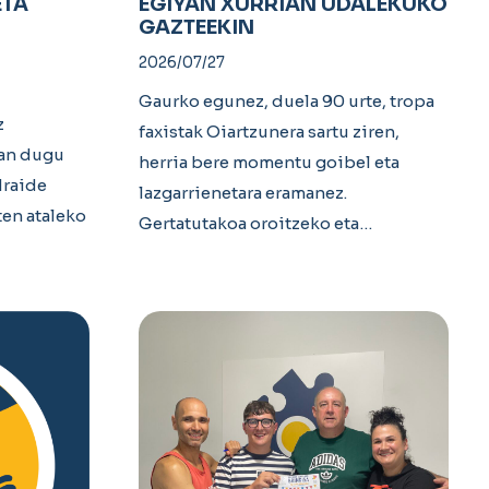
ETA
EGIYAN XURRIAN UDALEKUKO
GAZTEEKIN
2026/07/27
Gaurko egunez, duela 90 urte, tropa
z
faxistak Oiartzunera sartu ziren,
zan dugu
herria bere momentu goibel eta
Iraide
lazgarrienetara eramanez.
en ataleko
Gertatutakoa oroitzeko eta…