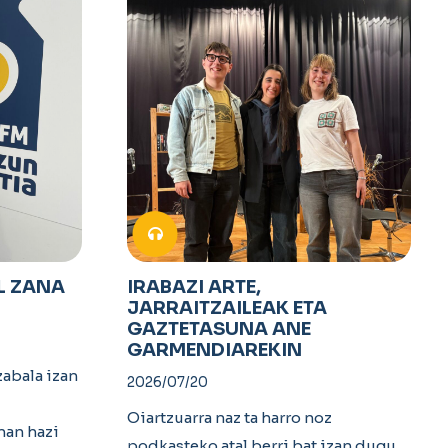
L ZANA
IRABAZI ARTE,
JARRAITZAILEAK ETA
GAZTETASUNA ANE
GARMENDIAREKIN
abala izan
2026/07/20
Oiartzuarra naz ta harro noz
nan hazi
podkasteko atal berri bat izan dugu