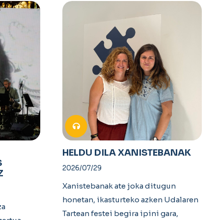
HELDU DILA XANISTEBANAK
S
2026/07/29
Z
Xanistebanak ate joka ditugun
honetan, ikasturteko azken Udalaren
za
Tartean festei begira ipini gara,