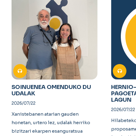
SOINUENEA OMENDUKO DU
HERNIO
UDALAK
PAGOET
LAGUN
2026/07/22
2026/07/22
Xanistebanen atarian gauden
Hilabetek
honetan, urtero lez, udalak herriko
proposamen
bizitzari ekarpen esanguratsua