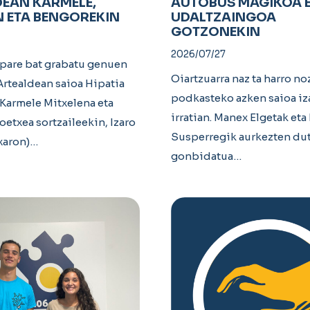
EAN KARMELE,
AUTOBUS MAGIKOA 
 ETA BENGOREKIN
UDALTZAINGOA
GOTZONEKIN
2026/07/27
 pare bat grabatu genuen
Oiartzuarra naz ta harro no
rtealdean saioa Hipatia
podkasteko azken saioa i
 Karmele Mitxelena eta
irratian. Manex Elgetak eta 
oetxea sortzaileekin, Izaro
Susperregik aurkezten dut
txaron)…
gonbidatua…