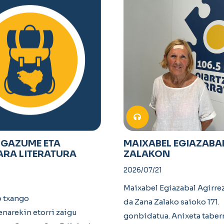
-GAZUME ETA
MAIXABEL EGIAZABA
ARA LITERATURA
ZALAKON
2026/07/21
Maixabel Egiazabal Agirrez
o txango
da Zana Zalako saioko 171.
arekin etorri zaigu
gonbidatua. Anixeta taber