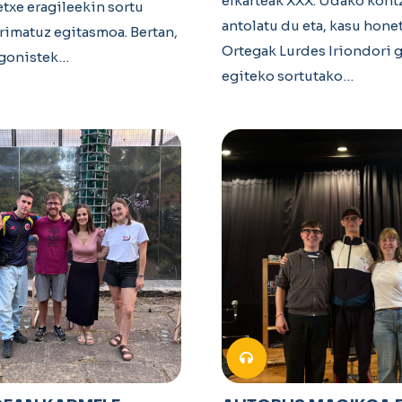
elkarteak XXX. Udako kont
etxe eragileekin sortu
antolatu du eta, kasu hone
imatuz egitasmoa. Bertan,
Ortegak Lurdes Iriondori g
agonistek…
egiteko sortutako…