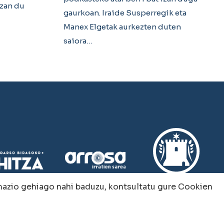
izan du
gaurkoan. Iraide Susperregik eta
Manex Elgetak aurkezten duten
saiora…
rmazio gehiago nahi baduzu, kontsultatu gure
Cookien