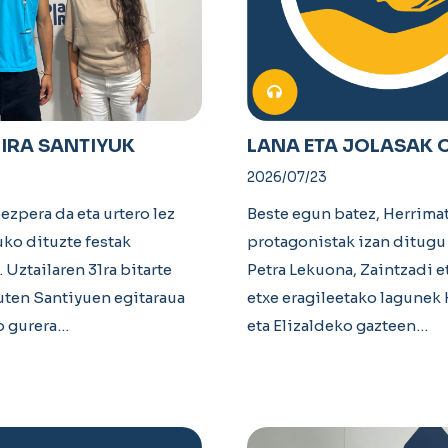
IRA SANTIYUK
LANA ETA JOLASAK 
2026/07/23
ezpera da eta urtero lez
Beste egun batez, Herrima
uko dituzte festak
protagonistak izan ditugu
. Uztailaren 31ra bitarte
Petra Lekuona, Zaintzadi e
uten Santiyuen egitaraua
etxe eragileetako lagunek 
o gurera…
eta Elizaldeko gazteen…