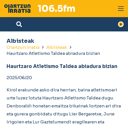
Albisteak
Oiartzun Irratia
Albisteak
Haurtzaro Atletismo Taldea abiadura bizian
Haurtzaro Atletismo Taldea abiadura bizian
2025/06/20
Kirol erakunde asko dira herrian, baina atletismoari
urte luzez lotuta Haurtzaro Atletismo Taldea dugu.
Denboraldi honetan emaitza bikainak lortzen ari dira
eta gurera gonbidatu ditugu Lier Bergaretxe, June
Irigoien eta Lur Gaztelumendi eragilearen eta