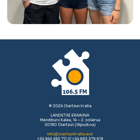
© 2024 Oiartzun Irratia
LANDETXE ERAIKINA
Mendiburu Kalea, 14 – 2. solairua
20180 Oiartzun (Gipuzkoa)
info@oiartzunirratia.eus
+34 943 493 711 /// +34 683 379 619