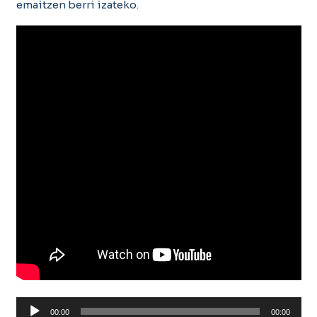
emaitzen berri izateko.
Soinu
00:00
00:00