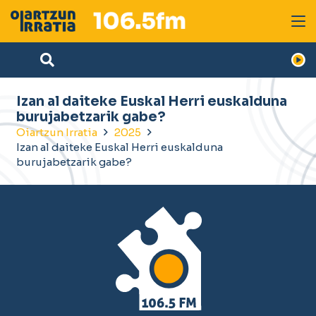
Izan al daiteke Euskal Herri euskalduna
burujabetzarik gabe?
Oiartzun Irratia
2025
Izan al daiteke Euskal Herri euskalduna
burujabetzarik gabe?