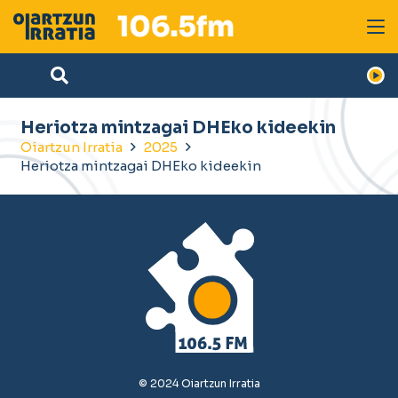
Heriotza mintzagai DHEko kideekin
Oiartzun Irratia
2025
Heriotza mintzagai DHEko kideekin
© 2024 Oiartzun Irratia