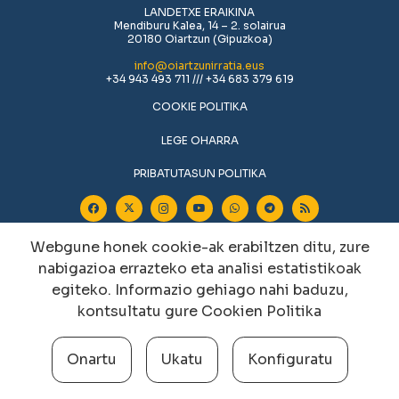
LANDETXE ERAIKINA
Mendiburu Kalea, 14 – 2. solairua
20180 Oiartzun (Gipuzkoa)
info@oiartzunirratia.eus
+34 943 493 711 /// +34 683 379 619
COOKIE POLITIKA
LEGE OHARRA
PRIBATUTASUN POLITIKA
Webgune honek cookie-ak erabiltzen ditu, zure
nabigazioa errazteko eta analisi estatistikoak
egiteko. Informazio gehiago nahi baduzu,
kontsultatu gure
Cookien Politika
Cookien konfigurazioa aldatu
Onartu
Ukatu
Konfiguratu