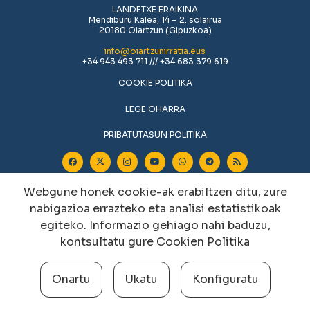
LANDETXE ERAIKINA
Mendiburu Kalea, 14 – 2. solairua
20180 Oiartzun (Gipuzkoa)
info@oiartzunirratia.eus
+34 943 493 711 /// +34 683 379 619
COOKIE POLITIKA
LEGE OHARRA
PRIBATUTASUN POLITIKA
Webgune honek cookie-ak erabiltzen ditu, zure
nabigazioa errazteko eta analisi estatistikoak
egiteko. Informazio gehiago nahi baduzu,
kontsultatu gure
Cookien Politika
Cookien konfigurazioa aldatu
Onartu
Ukatu
Konfiguratu