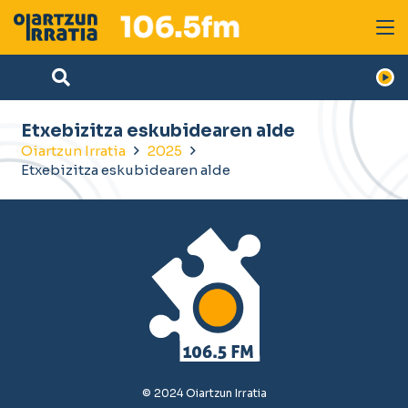
Etxebizitza eskubidearen alde
Oiartzun Irratia
2025
Etxebizitza eskubidearen alde
© 2024 Oiartzun Irratia