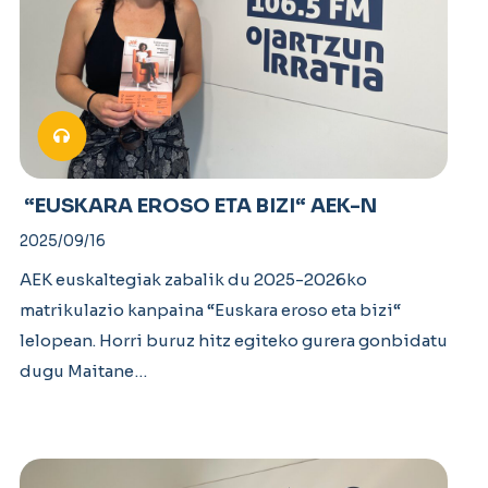
“EUSKARA EROSO ETA BIZI“ AEK-N
2025/09/16
AEK euskaltegiak zabalik du 2025-2026ko
matrikulazio kanpaina “Euskara eroso eta bizi“
lelopean. Horri buruz hitz egiteko gurera gonbidatu
dugu Maitane…