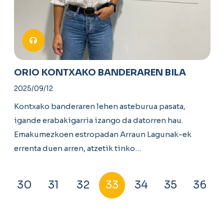
ORIO KONTXAKO BANDERAREN BILA
2025/09/12
Kontxako banderaren lehen asteburua pasata,
igande erabakigarria izango da datorren hau.
Emakumezkoen estropadan Arraun Lagunak-ek
errenta duen arren, atzetik tinko…
30
31
32
33
34
35
36