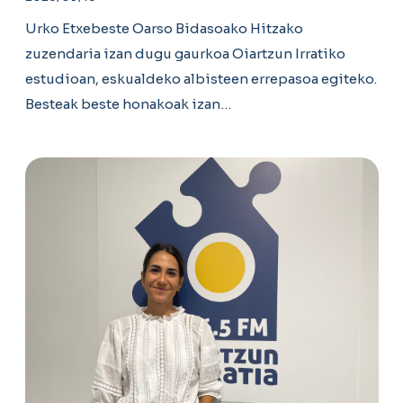
Urko Etxebeste Oarso Bidasoako Hitzako
zuzendaria izan dugu gaurkoa Oiartzun Irratiko
estudioan, eskualdeko albisteen errepasoa egiteko.
Besteak beste honakoak izan…