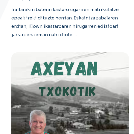
Irailarekin batera ikastaro ugariren matrikulatze
epeak ireki dituzte herrian. Eskaintza zabalaren
erdian, Klown ikastaroaren hirugarren edizioari
jarraipena eman nahi diote.…