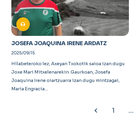
JOSEFA JOAQUINA IRENE ARDATZ
2025/09/15
Hilabeteroko lez, Axeyan Txokotik saioa izan dugu
Joxe Mari Mitxelenarekin. Gaurkoan, Josefa
Joaquina Irene oiartzuarra izan dugu mintzagai,
Maria Engracia…
1
…