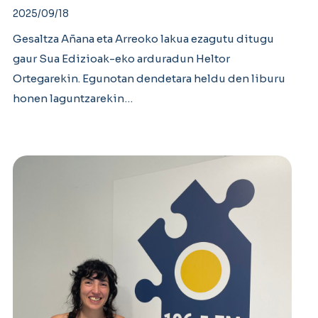
2025/09/18
Gesaltza Añana eta Arreoko lakua ezagutu ditugu
gaur Sua Edizioak-eko arduradun Heltor
Ortegarekin. Egunotan dendetara heldu den liburu
honen laguntzarekin…