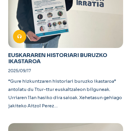
EUSKARAREN HISTORIARI BURUZKO
IKASTAROA
2025/09/17
“Gure hizkuntzaren historiari buruzko ikastaroa”
antolatu du Ttur-ttur euskaltzaleon bilguneak.
Urriaren 11an hasiko dira saioak. Xehetasun gehiago
jakiteko Aitzol Perez…