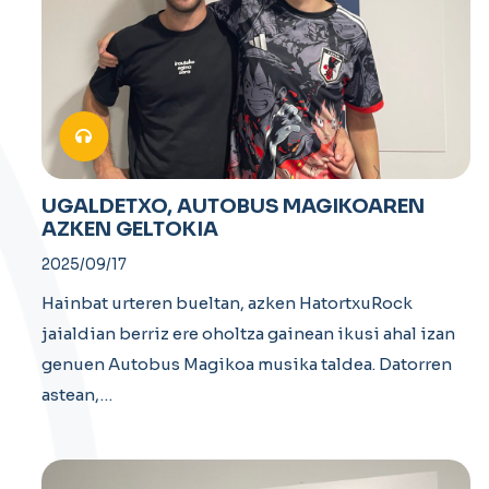
UGALDETXO, AUTOBUS MAGIKOAREN
AZKEN GELTOKIA
2025/09/17
Hainbat urteren bueltan, azken HatortxuRock
jaialdian berriz ere oholtza gainean ikusi ahal izan
genuen Autobus Magikoa musika taldea. Datorren
astean,…