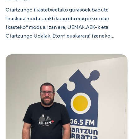
Oiartzungo ikastetxeetako gurasoek badute
“euskara modu praktikoan eta eraginkorrean
ikasteko” modua. Izan ere, UEMAk,AEK-k eta
Oiartzungo Udalak, Etorri euskarara! izeneko…