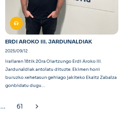
ERDI AROKO III. JARDUNALDIAK
2025/09/12
Irailaren 18tik 20ra Oiartzungo Erdi Aroko III.
Jardunaldiak antolatu dituzte. Ekimen honi
buruzko xehetasun gehiago jakiteko Ekaitz Zabalza
gonbidatu dugu…
…
61