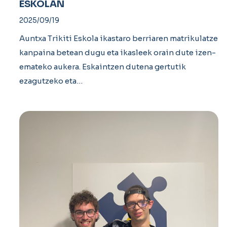
ESKOLAN
2025/09/19
Auntxa Trikiti Eskola ikastaro berriaren matrikulatze
kanpaina betean dugu eta ikasleek orain dute izen-
emateko aukera. Eskaintzen dutena gertutik
ezagutzeko eta…