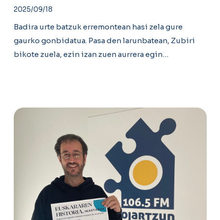
2025/09/18
Badira urte batzuk erremontean hasi zela gure
gaurko gonbidatua. Pasa den larunbatean, Zubiri
bikote zuela, ezin izan zuen aurrera egin…