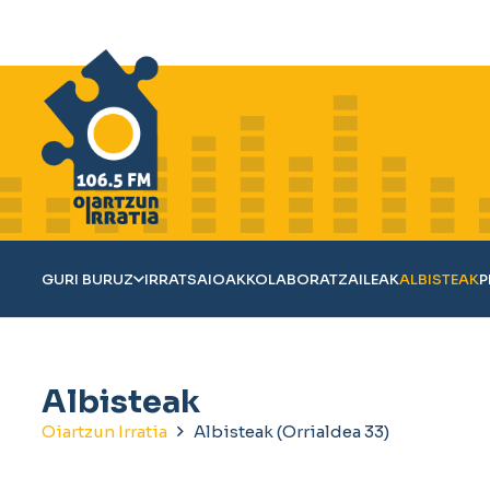
GURI BURUZ
IRRATSAIOAK
KOLABORATZAILEAK
ALBISTEAK
P
Albisteak
Oiartzun Irratia
Albisteak
(Orrialdea 33)