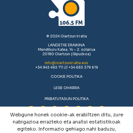
© 2024 Oiartzun Irratia
LANDETXE ERAIKINA
Mendiburu Kalea, 14 – 2. solairua
20180 Oiartzun (Gipuzkoa)
info@oiartzunirratia.eus
+34 943 493 711 /// +34 683 379 619
COOKIE POLITIKA
LEGE OHARRA
PRIBATUTASUN POLITIKA
Webgune honek cookie-ak erabiltzen ditu, zure
nabigazioa errazteko eta analisi estatistikoak
egiteko. Informazio gehiago nahi baduzu,