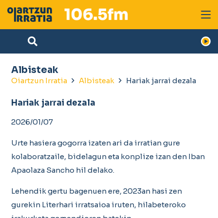
Albisteak
Oiartzun Irratia
Albisteak
Hariak jarrai dezala
Hariak jarrai dezala
2026/01/07
Urte hasiera gogorra izaten ari da irratian gure
kolaboratzaile, bidelagun eta konplize izan den Iban
Apaolaza Sancho hil delako.
Lehendik gertu bagenuen ere, 2023an hasi zen
gurekin Literhari irratsaioa iruten, hilabeteroko