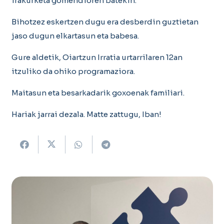
irakurketa gomendioren batekin.
Bihotzez eskertzen dugu era desberdin guztietan
jaso dugun elkartasun eta babesa.
Gure aldetik, Oiartzun Irratia urtarrilaren 12an
itzuliko da ohiko programaziora.
Maitasun eta besarkadarik goxoenak familiari.
Hariak jarrai dezala. Matte zattugu, Iban!