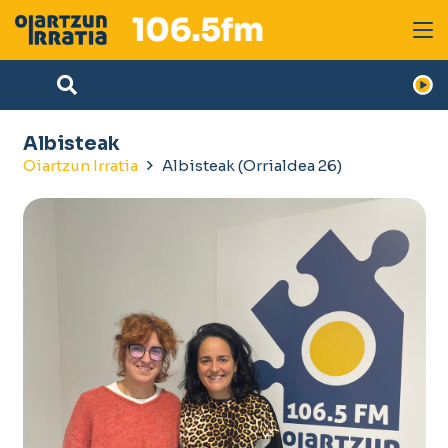
Albisteak
Oiartzun Irratia
Albisteak
(Orrialdea 26)