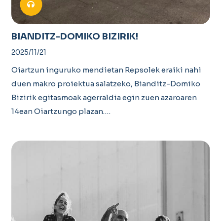
BIANDITZ-DOMIKO BIZIRIK!
2025/11/21
Oiartzun inguruko mendietan Repsolek eraiki nahi
duen makro proiektua salatzeko, Bianditz-Domiko
Bizirik egitasmoak agerraldia egin zuen azaroaren
14ean Oiartzungo plazan.…