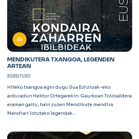
MENDIKUTERA TXANGOA, LEGENDEN
ARTEAN
2025/11/20
Hileko txangoa egin dugu Sua Edizioak-eko
arduradun Hektor Ortegarekin. Gaurkoan Tolosaldera
eraman gaitu, hain zuzen Mendikute mendira.
Mendiari lotutako legendak…