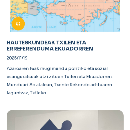
HAUTESKUNDEAK TXILEN ETA
ERREFERENDUMA EKUADORREN
2025/11/19
Azaroaren 16ak mugimendu politiko eta sozial
esanguratsuak utzi zituen Txilen eta Ekuadorren.
Munduari So atalean, Txente Rekondo adituaren
laguntzaz, Txileko…