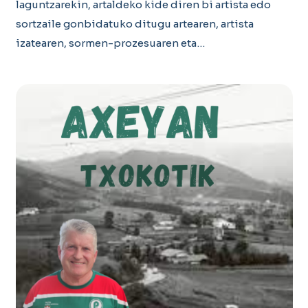
laguntzarekin, artaldeko kide diren bi artista edo
sortzaile gonbidatuko ditugu artearen, artista
izatearen, sormen-prozesuaren eta…