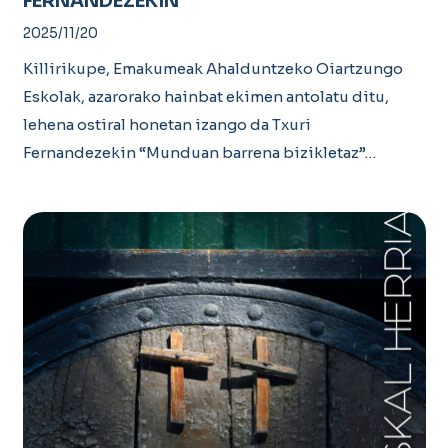
FERNANDEZEKIN
2025/11/20
Killirikupe, Emakumeak Ahalduntzeko Oiartzungo
Eskolak, azarorako hainbat ekimen antolatu ditu,
lehena ostiral honetan izango da Txuri
Fernandezekin “Munduan barrena bizikletaz”…