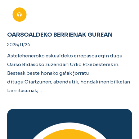
OARSOALDEKO BERRIENAK GUREAN
2025/11/24
Asteleheneroko eskualdeko errepasoa egin dugu
Oarso Bidasoko zuzendari Urko Etxebesterekin.
Besteak beste honako gaiak jorratu
ditugu:Oiartzunen, abendutik, hondakinen bilketan
berritasunak;…