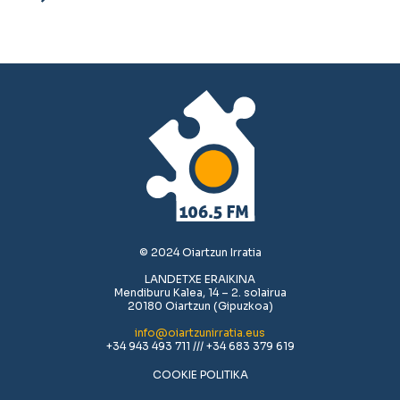
© 2024 Oiartzun Irratia
LANDETXE ERAIKINA
Mendiburu Kalea, 14 – 2. solairua
20180 Oiartzun (Gipuzkoa)
info@oiartzunirratia.eus
+34 943 493 711 /// +34 683 379 619
COOKIE POLITIKA