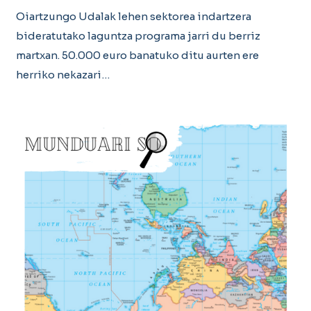
Oiartzungo Udalak lehen sektorea indartzera
bideratutako laguntza programa jarri du berriz
martxan. 50.000 euro banatuko ditu aurten ere
herriko nekazari…