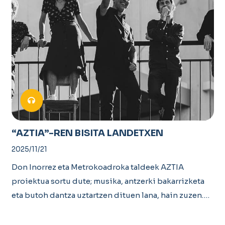
“AZTIA”-REN BISITA LANDETXEN
2025/11/21
Don Inorrez eta Metrokoadroka taldeek AZTIA
proiektua sortu dute; musika, antzerki bakarrizketa
eta butoh dantza uztartzen dituen lana, hain zuzen.…