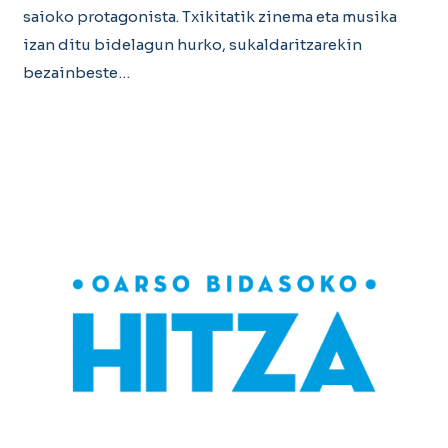
saioko protagonista. Txikitatik zinema eta musika
izan ditu bidelagun hurko, sukaldaritzarekin
bezainbeste…