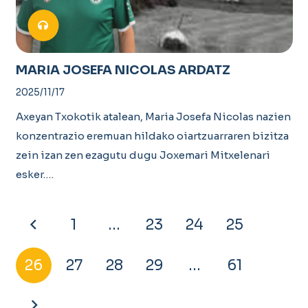
MARIA JOSEFA NICOLAS ARDATZ
2025/11/17
Axeyan Txokotik atalean, Maria Josefa Nicolas nazien
konzentrazio eremuan hildako oiartzuarraren bizitza
zein izan zen ezagutu dugu Joxemari Mitxelenari
esker.…
1
…
23
24
25
26
27
28
29
…
61