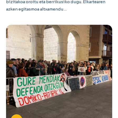
bizitakoa oroitu eta berrikusiko dugu. Elkartearen
azken egitasmoa altxamendu…