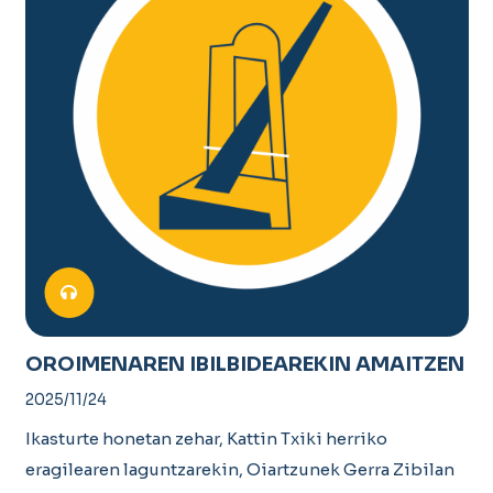
OROIMENAREN IBILBIDEAREKIN AMAITZEN
2025/11/24
Ikasturte honetan zehar, Kattin Txiki herriko
eragilearen laguntzarekin, Oiartzunek Gerra Zibilan