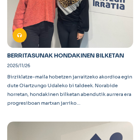
BERRITASUNAK HONDAKINEN BILKETAN
2025/11/26
Birziklatze-maila hobetzen jarraitzeko akordioa egin
dute Oiartzungo Udaleko bi taldeek. Norabide
horretan, hondakinen bilketan abendutik aurrera era
progresiboan martxan jarriko…