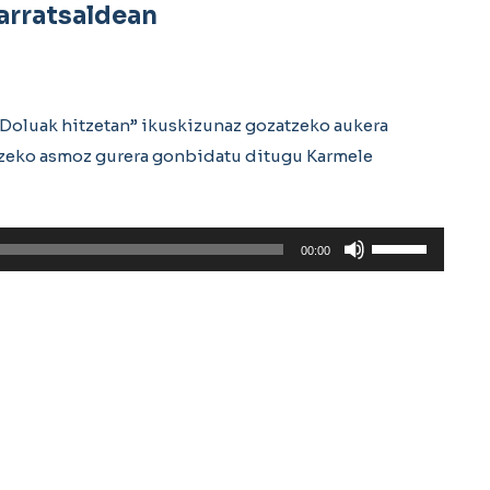
 arratsaldean
. Doluak hitzetan” ikuskizunaz gozatzeko aukera
tzeko asmoz gurera gonbidatu ditugu Karmele
Erabili
00:00
gora/behera
gezi-
teklak
bolumena
igotzeko
edo
jaisteko.