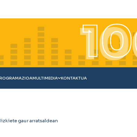
ROGRAMAZIOA
MULTIMEDIA
KONTAKTUA
izkiete gaur arratsaldean