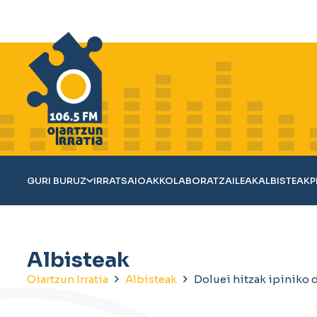
GURI BURUZ
IRRATSAIOAK
KOLABORATZAILEAK
ALBISTEAK
P
Albisteak
Oiartzun Irratia
Albisteak
Doluei hitzak ipiniko d