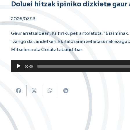
Doluei hitzak ipiniko dizkiete gaur
2026/03/13
Gaur arratsaldean, Killirikupek antolatuta, “Biziminak
izango da Landetxen. Ekitaldiaren xehetasunak ezagu
Mitxelena eta Goiatz Labandibar.
Soinu
00:00
erreproduzigailua