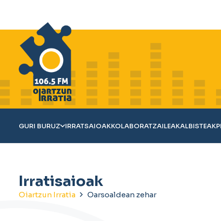
GURI BURUZ
IRRATSAIOAK
KOLABORATZAILEAK
ALBISTEAK
P
Irratisaioak
Oiartzun Irratia
Oarsoaldean zehar