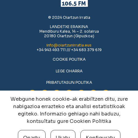
© 2024 Oiartzun Irratia
LANDETXE ERAIKINA
Mendiburu Kalea, 14 – 2. solairua
20180 Oiartzun (Gipuzkoa)
info@oiartzunirratia.eus
+34 943 493 711 /// +34 683 379 619
COOKIE POLITIKA
LEGE OHARRA
PRIBATUTASUN POLITIKA
Webgune honek cookie-ak erabiltzen ditu, zure
nabigazioa errazteko eta analisi estatistikoak
egiteko. Informazio gehiago nahi baduzu,
kontsultatu gure
Cookien Politika
Onartu
Ukatu
Konfiguratu