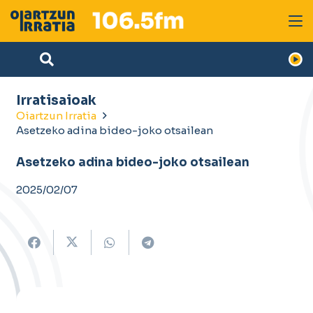
Irratisaioak
Oiartzun Irratia
Asetzeko adina bideo-joko otsailean
Asetzeko adina bideo-joko otsailean
2025/02/07