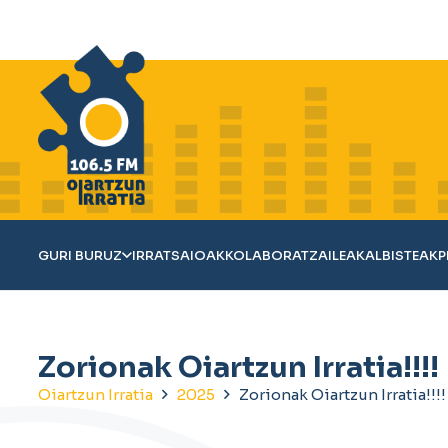
GURI BURUZ
IRRATSAIOAK
KOLABORATZAILEAK
ALBISTEAK
P
Zorionak Oiartzun Irratia!!!!
Oiartzun Irratia
2025
Zorionak Oiartzun Irratia!!!!