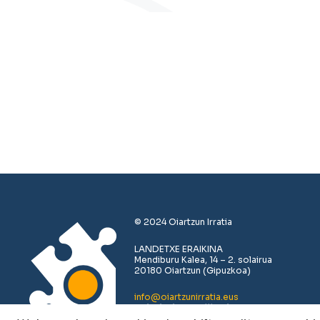
© 2024 Oiartzun Irratia
LANDETXE ERAIKINA
Mendiburu Kalea, 14 – 2. solairua
20180 Oiartzun (Gipuzkoa)
info@oiartzunirratia.eus
+34 943 493 711 /// +34 683 379 619