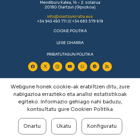
Mendiburu Kalea, 14 – 2. solairua
20180 Oiartzun (Gipuzkoa)
info@oiartzunirratia.eus
+34 943 493 711 /// +34 683 379 619
COOKIE POLITIKA
LEGE OHARRA
PRIBATUTASUN POLITIKA
Webgune honek cookie-ak erabiltzen ditu, zure
nabigazioa errazteko eta analisi estatistikoak
egiteko. Informazio gehiago nahi baduzu,
kontsultatu gure
Cookien Politika
Cookien konfigurazioa aldatu
Onartu
Ukatu
Konfiguratu