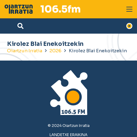
Kirolez Blai Enekoitzekin
Oiartzun Irratia
2026
Kirolez Blai Enekoitzekin
© 2024 Oiartzun Irratia
LANDETXE ERAIKINA