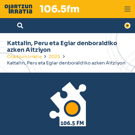
Kattalin, Peru eta Egiar denboraldiko
azken Aitziyon
Oiartzun Irratia
2025
Kattalin, Peru eta Egiar denboraldiko azken Aitziyon