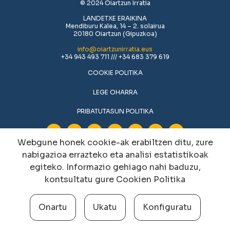
© 2024 Oiartzun Irratia
LANDETXE ERAIKINA
Mendiburu Kalea, 14 – 2. solairua
20180 Oiartzun (Gipuzkoa)
info@oiartzunirratia.eus
+34 943 493 711 /// +34 683 379 619
COOKIE POLITIKA
LEGE OHARRA
PRIBATUTASUN POLITIKA
Webgune honek cookie-ak erabiltzen ditu, zure
nabigazioa errazteko eta analisi estatistikoak
egiteko. Informazio gehiago nahi baduzu,
kontsultatu gure
Cookien Politika
Onartu
Ukatu
Konfiguratu
Cookien konfigurazioa aldatu