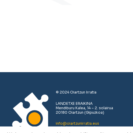
© 2024 Oiartzun Irratia
LANDETXE ERAIKINA
Mendiburu Kalea, 14 – 2. solairua
20180 Oiartzun (Gipuzkoa)
info@oiartzunirratia.eus
+34 943 493 711 /// +34 683 379 619