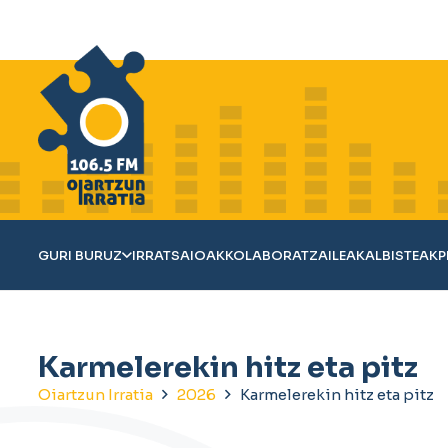
GURI BURUZ
IRRATSAIOAK
KOLABORATZAILEAK
ALBISTEAK
P
Karmelerekin hitz eta pitz
Oiartzun Irratia
2026
Karmelerekin hitz eta pitz