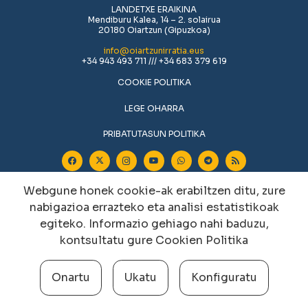
LANDETXE ERAIKINA
Mendiburu Kalea, 14 – 2. solairua
20180 Oiartzun (Gipuzkoa)
info@oiartzunirratia.eus
+34 943 493 711 /// +34 683 379 619
COOKIE POLITIKA
LEGE OHARRA
PRIBATUTASUN POLITIKA
Webgune honek cookie-ak erabiltzen ditu, zure
nabigazioa errazteko eta analisi estatistikoak
egiteko. Informazio gehiago nahi baduzu,
kontsultatu gure
Cookien Politika
Cookien konfigurazioa aldatu
Onartu
Ukatu
Konfiguratu