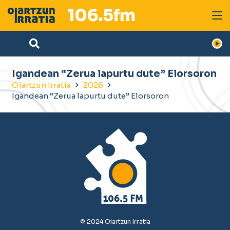
Igandean “Zerua lapurtu dute” Elorsoron
Oiartzun Irratia
2026
Igandean “Zerua lapurtu dute” Elorsoron
© 2024 Oiartzun Irratia