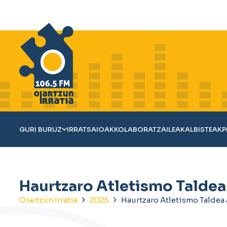
GURI BURUZ
IRRATSAIOAK
KOLABORATZAILEAK
ALBISTEAK
P
Haurtzaro Atletismo Taldea
Oiartzun Irratia
2025
Haurtzaro Atletismo Taldea