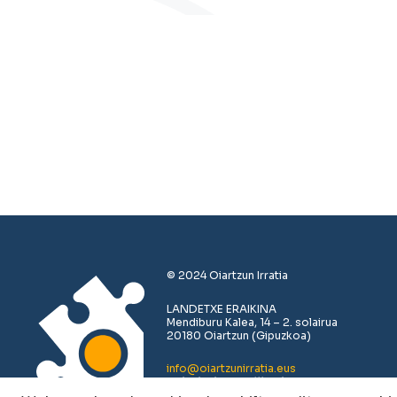
© 2024 Oiartzun Irratia
LANDETXE ERAIKINA
Mendiburu Kalea, 14 – 2. solairua
20180 Oiartzun (Gipuzkoa)
info@oiartzunirratia.eus
+34 943 493 711 /// +34 683 379 619