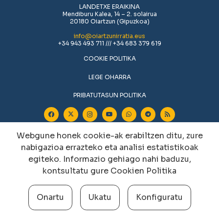
LANDETXE ERAIKINA
Mendiburu Kalea, 14 – 2. solairua
20180 Oiartzun (Gipuzkoa)
info@oiartzunirratia.eus
+34 943 493 711 /// +34 683 379 619
COOKIE POLITIKA
LEGE OHARRA
PRIBATUTASUN POLITIKA
Webgune honek cookie-ak erabiltzen ditu, zure
nabigazioa errazteko eta analisi estatistikoak
egiteko. Informazio gehiago nahi baduzu,
kontsultatu gure
Cookien Politika
Cookien konfigurazioa aldatu
Onartu
Ukatu
Konfiguratu