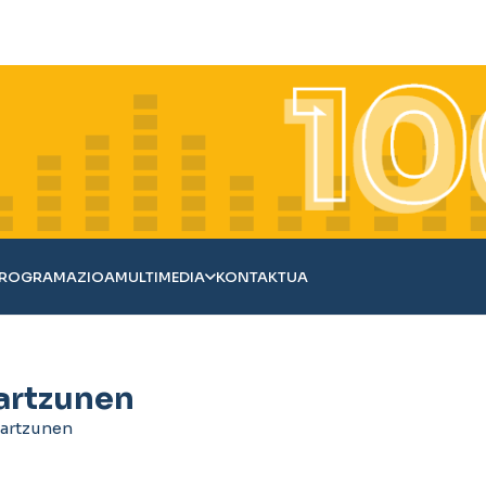
ROGRAMAZIOA
MULTIMEDIA
KONTAKTUA
iartzunen
iartzunen