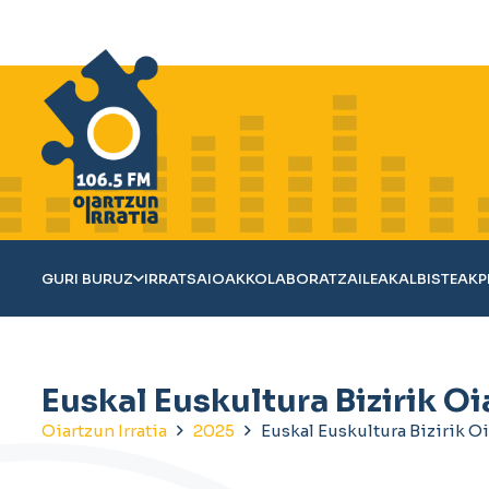
GURI BURUZ
IRRATSAIOAK
KOLABORATZAILEAK
ALBISTEAK
P
Euskal Euskultura Bizirik O
Oiartzun Irratia
2025
Euskal Euskultura Bizirik O