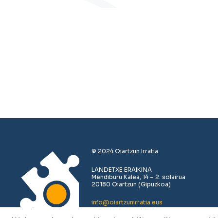
© 2024 Oiartzun Irratia
LANDETXE ERAIKINA
Mendiburu Kalea, 14 – 2. solairua
20180 Oiartzun (Gipuzkoa)
info@oiartzunirratia.eus
+34 943 493 711 /// +34 683 379 619