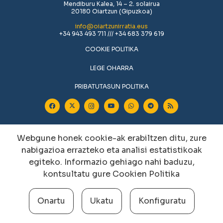
Mendiburu Kalea, 14 – 2. solairua
20180 Oiartzun (Gipuzkoa)
info@oiartzunirratia.eus
+34 943 493 711 /// +34 683 379 619
COOKIE POLITIKA
LEGE OHARRA
PRIBATUTASUN POLITIKA
Webgune honek cookie-ak erabiltzen ditu, zure
nabigazioa errazteko eta analisi estatistikoak
egiteko. Informazio gehiago nahi baduzu,
kontsultatu gure
Cookien Politika
Cookien konfigurazioa aldatu
Onartu
Ukatu
Konfiguratu