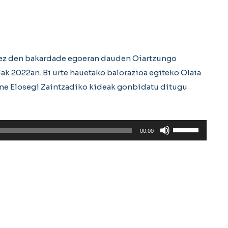
 ez den bakardade egoeran dauden Oiartzungo
ak 2022an. Bi urte hauetako balorazioa egiteko Olaia
tane Elosegi Zaintzadiko kideak gonbidatu ditugu
Erabili
00:00
gora/behera
gezi-
teklak
bolumena
igotzeko
edo
jaisteko.