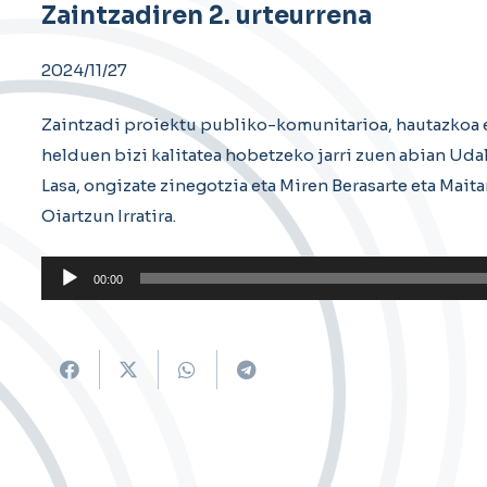
Zaintzadiren 2. urteurrena
2024/11/27
Zaintzadi proiektu publiko-komunitarioa, hautazkoa
helduen bizi kalitatea hobetzeko jarri zuen abian Udal
Lasa, ongizate zinegotzia eta Miren Berasarte eta Mai
Oiartzun Irratira.
Soinu
00:00
erreproduzigailua