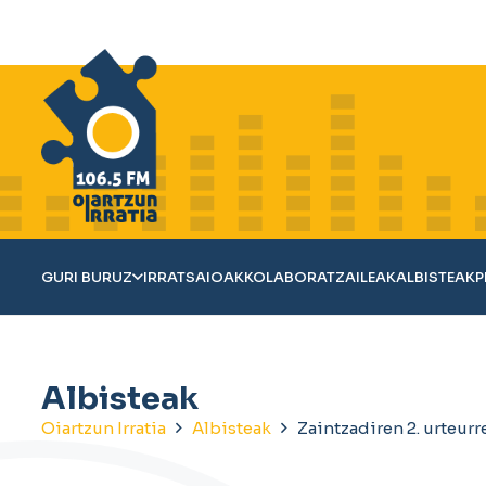
GURI BURUZ
IRRATSAIOAK
KOLABORATZAILEAK
ALBISTEAK
P
Albisteak
Oiartzun Irratia
Albisteak
Zaintzadiren 2. urteurr