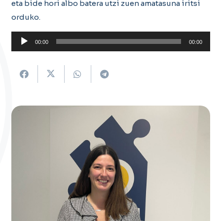
eta bide hori albo batera utzi zuen amatasuna iritsi
orduko.
Soinu
00:00
00:00
erreproduzigailua