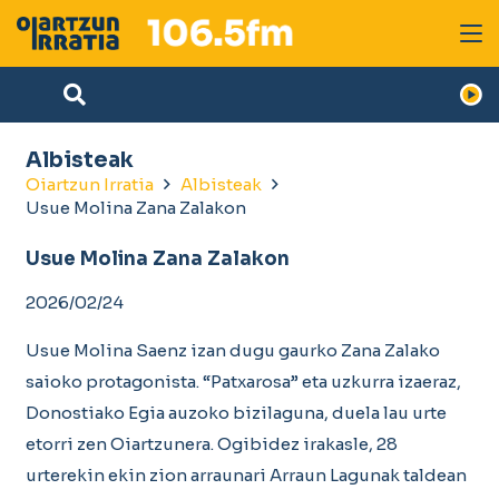
Albisteak
Oiartzun Irratia
Albisteak
Usue Molina Zana Zalakon
Usue Molina Zana Zalakon
2026/02/24
Usue Molina Saenz izan dugu gaurko Zana Zalako
saioko protagonista. “Patxarosa” eta uzkurra izaeraz,
Donostiako Egia auzoko bizilaguna, duela lau urte
etorri zen Oiartzunera. Ogibidez irakasle, 28
urterekin ekin zion arraunari Arraun Lagunak taldean