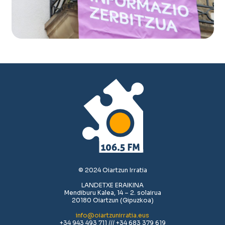
© 2024 Oiartzun Irratia
LANDETXE ERAIKINA
Mendiburu Kalea, 14 – 2. solairua
20180 Oiartzun (Gipuzkoa)
info@oiartzunirratia.eus
+34 943 493 711 /// +34 683 379 619