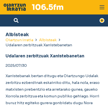
Albisteak
Oiartzun Irratia
Albisteak
Udalaren zerbitzuak Xanistebanetan
Udalaren zerbitzuak Xanistebanetan
2025/07/30
Xanistebanak bertan ditugu eta Oiartzungo Udalak
zerbitzu ezberdinak eskainiko ditu, hala nola, eraso
matxisten prebentzio eta arretarako gunea, gaueko
Xorrola zerbitzua eta komun publiko gehiago. Horri
buruz hitz egiteko gurera gonbidatu dugu Nora