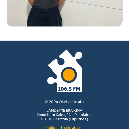
© 2024 Oiartzun Irratia
LANDETXE ERAIKINA
Mendiburu Kalea, 14 – 2. solairua
20180 Oiartzun (Gipuzkoa)
info@oiartzunirratia.eus