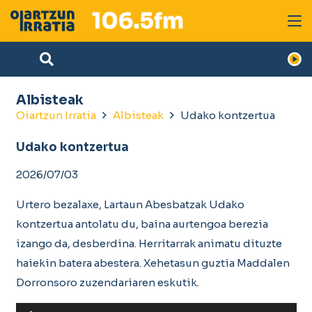
Albisteak
Oiartzun Irratia
Albisteak
Udako kontzertua
Udako kontzertua
2026/07/03
Urtero bezalaxe, Lartaun Abesbatzak Udako
kontzertua antolatu du, baina aurtengoa berezia
izango da, desberdina. Herritarrak animatu dituzte
haiekin batera abestera. Xehetasun guztia Maddalen
Dorronsoro zuzendariaren eskutik.
Soinu