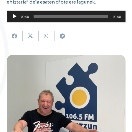
ehiztaria” dela esaten diote ere lagunek.
Soinu
00:00
00:00
erreproduzigailua