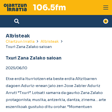
Albisteak
Oiartzun Irratia
Albisteak
Txuri Zana Zalako saioan
Txuri Zana Zalako saioan
2025/06/10
Etxe erdia Iturriotzen eta beste erdia Altzibarren
dagoen Aduriz-enean jaio zen Joxe Jabier Aduriz
Arruti “Txuri”. Lotsati xamarra da gaurko Zana Zalako
protagonista; musika, antzerkia, dantza, zinema… arte
eszenikoak gustuko ditu orohar. “Momentuen