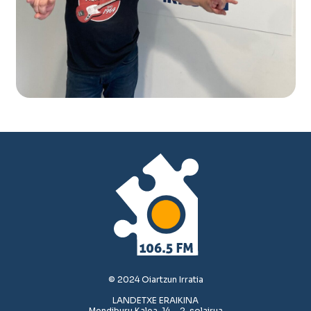
© 2024 Oiartzun Irratia
LANDETXE ERAIKINA
Mendiburu Kalea, 14 – 2. solairua