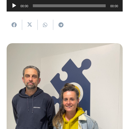
Soinu
00:00
00:00
erreproduzigailua