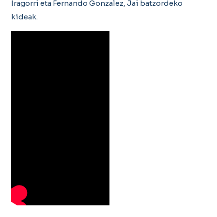
Iragorri eta Fernando Gonzalez, Jai batzordeko
kideak.