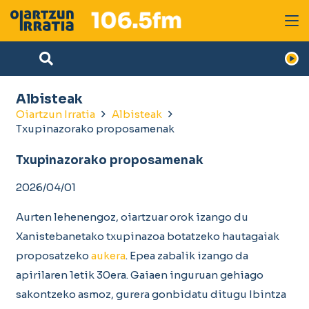
Albisteak
Oiartzun Irratia
Albisteak
Txupinazorako proposamenak
Txupinazorako proposamenak
2026/04/01
Aurten lehenengoz, oiartzuar orok izango du
Xanistebanetako txupinazoa botatzeko hautagaiak
proposatzeko
aukera
. Epea zabalik izango da
apirilaren 1etik 30era. Gaiaen inguruan gehiago
sakontzeko asmoz, gurera gonbidatu ditugu Ibintza