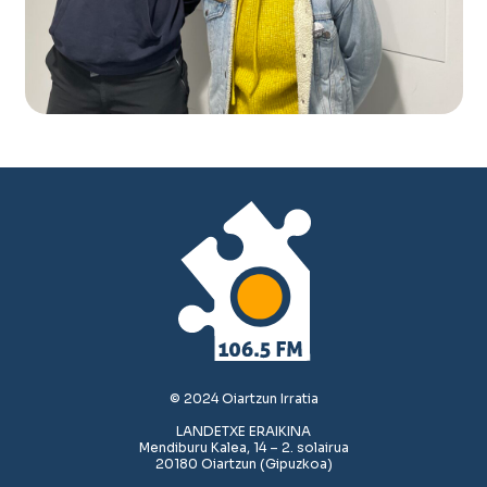
© 2024 Oiartzun Irratia
LANDETXE ERAIKINA
Mendiburu Kalea, 14 – 2. solairua
20180 Oiartzun (Gipuzkoa)