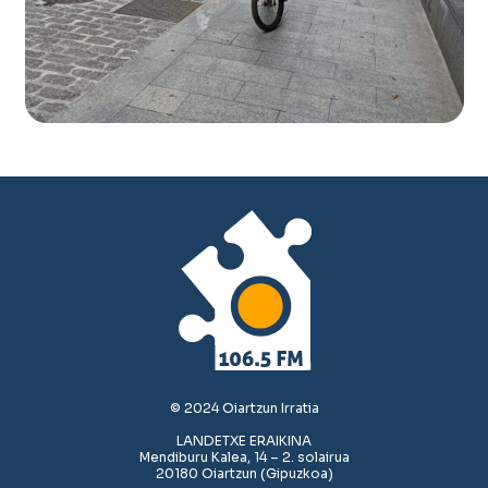
© 2024 Oiartzun Irratia
LANDETXE ERAIKINA
Mendiburu Kalea, 14 – 2. solairua
20180 Oiartzun (Gipuzkoa)