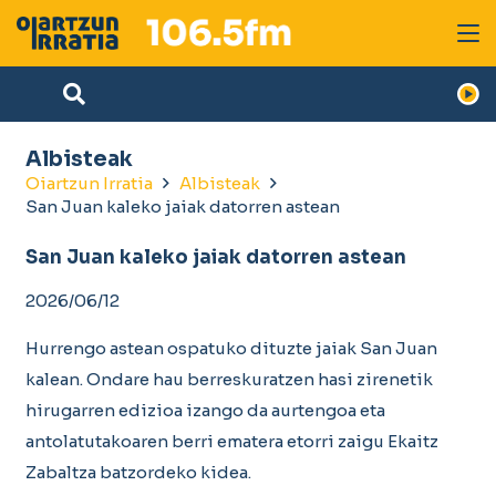
Albisteak
Oiartzun Irratia
Albisteak
San Juan kaleko jaiak datorren astean
San Juan kaleko jaiak datorren astean
2026/06/12
Hurrengo astean ospatuko dituzte jaiak San Juan
kalean. Ondare hau berreskuratzen hasi zirenetik
hirugarren edizioa izango da aurtengoa eta
antolatutakoaren berri ematera etorri zaigu Ekaitz
Zabaltza batzordeko kidea.