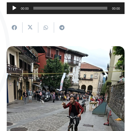
Soinu
00:00
00:00
erreproduzigailua