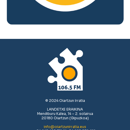
© 2024 Oiartzun Irratia
LANDETXE ERAIKINA
Mendiburu Kalea, 14 – 2. solairua
20180 Oiartzun (Gipuzkoa)
info@oiartzunirratia.eus