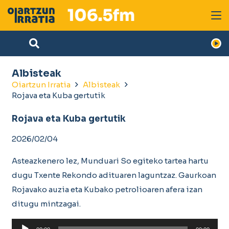
Albisteak
Oiartzun Irratia
Albisteak
Rojava eta Kuba gertutik
Rojava eta Kuba gertutik
2026/02/04
Asteazkenero lez, Munduari So egiteko tartea hartu
dugu Txente Rekondo adituaren laguntzaz. Gaurkoan
Rojavako auzia eta Kubako petrolioaren afera izan
ditugu mintzagai.
Soinu