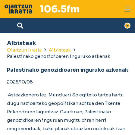
Albisteak
Oiartzun Irratia
Albisteak
Palestinako genozidioaren inguruko azkenak
Palestinako genozidioaren inguruko azkenak
2025/10/08
Asteazkenero lez, Munduari So egiteko tartea hartu
dugu nazioarteko geopolitikan aditua den Txente
Rekondoren laguntzaz. Gaurkoan, Palestinako
genozidioaren inguruan mugitu diren herri
mugimenduak, bake planak eta azken ordukoak izan