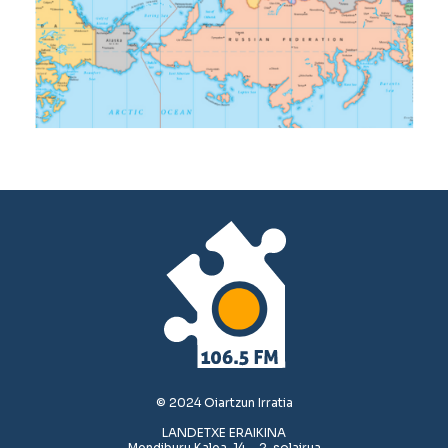
© 2024 Oiartzun Irratia
LANDETXE ERAIKINA
Mendiburu Kalea, 14 – 2. solairua