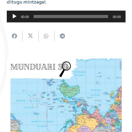
ditugu mintzagai.
Soinu
00:00
00:00
erreproduzigailua