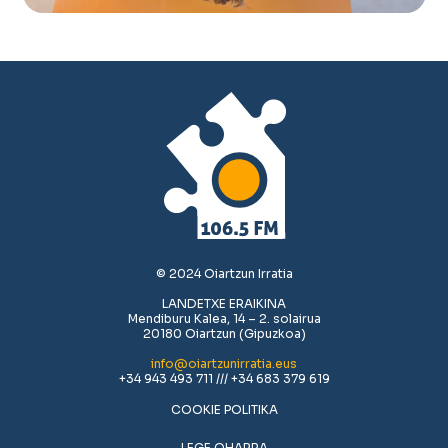
© 2024 Oiartzun Irratia
LANDETXE ERAIKINA
Mendiburu Kalea, 14 – 2. solairua
20180 Oiartzun (Gipuzkoa)
info@oiartzunirratia.eus
+34 943 493 711 /// +34 683 379 619
COOKIE POLITIKA
LEGE OHARRA