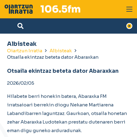
Albisteak
Oiartzun Irratia
Albisteak
Otsaila ekintzaz beteta dator Abaraxkan
Otsaila ekintzaz beteta dator Abaraxkan
2026/02/05
Hilabete berri honekin batera, Abaraxka FM
irratsaioari berrekin diogu Nekane Martiarena
Labandibarren laguntzaz. Gaurkoan, otsaila honetan
zehar Abaraxka Ludotekan prestatu dutenaren berri
eman digu guneko arduradunak.