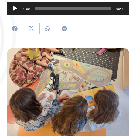
Soinu
00:00
00:00
erreproduzigailua