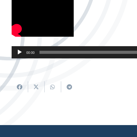
Soinu
00:00
erreproduzigailua