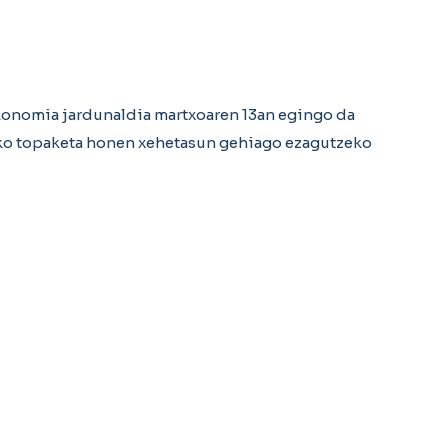
konomia jardunaldia martxoaren 13an egingo da
ako topaketa honen xehetasun gehiago ezagutzeko