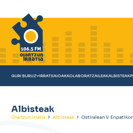
GURI BURUZ
IRRATSAIOAK
KOLABORATZAILEAK
ALBISTEAK
P
Albisteak
Oiartzun Irratia
Albisteak
Ostiralean V. Enpatik