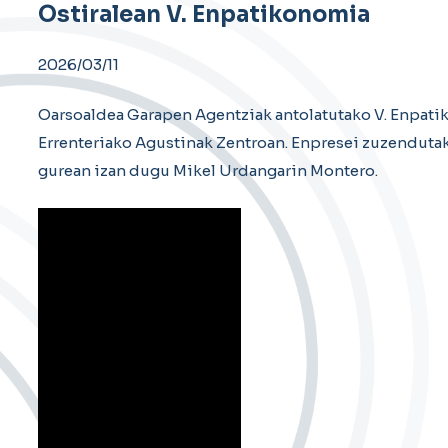
Ostiralean V. Enpatikonomia
2026/03/11
Oarsoaldea Garapen Agentziak antolatutako V. Enpati
Errenteriako Agustinak Zentroan. Enpresei zuzendut
gurean izan dugu Mikel Urdangarin Montero.