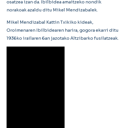
osatzea izan da. Ibilbidea amaitzeko nondik
norakoak azaldu ditu Mikel Mendizabalek.
Mikel Mendizabal Kattin Txikiko kideak,
Oroimenaren Ibilbidearen harira, gogora ekarri ditu
1936ko irailaren 6an jazotako Altzibarko fusilatzeak.