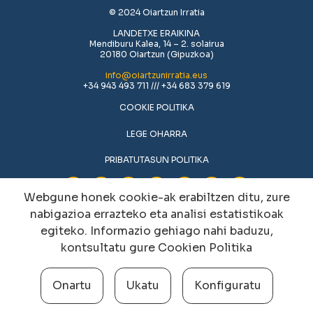
© 2024 Oiartzun Irratia
LANDETXE ERAIKINA
Mendiburu Kalea, 14 – 2. solairua
20180 Oiartzun (Gipuzkoa)
info@oiartzunirratia.eus
+34 943 493 711 /// +34 683 379 619
COOKIE POLITIKA
LEGE OHARRA
PRIBATUTASUN POLITIKA
Webgune honek cookie-ak erabiltzen ditu, zure
nabigazioa errazteko eta analisi estatistikoak
egiteko. Informazio gehiago nahi baduzu,
kontsultatu gure
Cookien Politika
Onartu
Ukatu
Konfiguratu
Cookien konfigurazioa aldatu