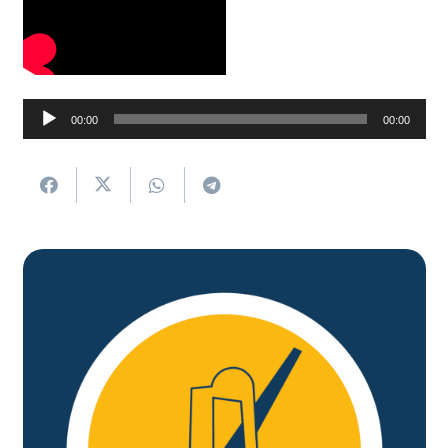
Soinu
00:00
00:00
erreproduzigailua