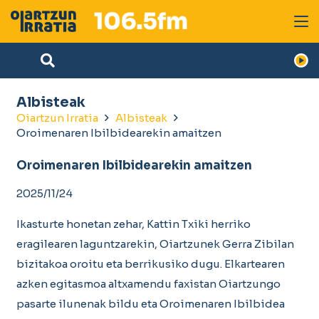
Albisteak
Oiartzun Irratia
Albisteak
Oroimenaren Ibilbidearekin amaitzen
Oroimenaren Ibilbidearekin amaitzen
2025/11/24
Ikasturte honetan zehar, Kattin Txiki herriko
eragilearen laguntzarekin, Oiartzunek Gerra Zibilan
bizitakoa oroitu eta berrikusiko dugu. Elkartearen
azken egitasmoa altxamendu faxistan Oiartzungo
pasarte ilunenak bildu eta Oroimenaren Ibilbidea